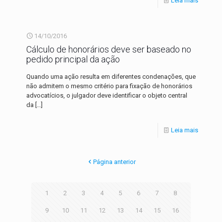
Leia mais
14/10/2016
Cálculo de honorários deve ser baseado no
pedido principal da ação
Quando uma ação resulta em diferentes condenações, que
não admitem o mesmo critério para fixação de honorários
advocatícios, o julgador deve identificar o objeto central
da
[…]
Leia mais
Página anterior
1
2
3
4
5
6
7
8
9
10
11
12
13
14
15
16