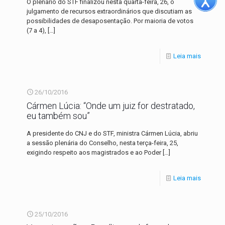
O plenário do STF finalizou nesta quarta-feira, 26, o
julgamento de recursos extraordinários que discutiam as
possibilidades de desaposentação. Por maioria de votos
(7 a 4),
[…]
Leia mais
26/10/2016
Cármen Lúcia: “Onde um juiz for destratado,
eu também sou”
A presidente do CNJ e do STF, ministra Cármen Lúcia, abriu
a sessão plenária do Conselho, nesta terça-feira, 25,
exigindo respeito aos magistrados e ao Poder
[…]
Leia mais
25/10/2016