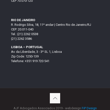
CEP 70.070-120
RIO DE JANEIRO
R. Rodrigo Silva, 18, 11º andar | Centro Rio de Janeiro/RJ
CEP: 20.011-040
Tel.: (21) 2262 0538
(21) 2262 3586
LISBOA – PORTUGAL
Av. da Liberdade, 3 - 3º SL 1, Lisboa
Zip Code: 1250-139
Telefone: +351 919 720 541
AJF Advogados Associados 2019 - webdesign
FiP Design