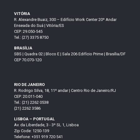
VITÓRIA
R. Alexandre Buaiz, 300 – Edifício Work Center 20º Andar
Enseada do Suá | Vitória/ES
CEP: 29.050-545
Tel.: (27) 3375 8750
BRASÍLIA
SBS | Quadra 02 | Bloco E | Sala 206 Edifício Prime | Brasília/DF
CEP 70.070-120
RIO DE JANEIRO
R. Rodrigo Silva, 18, 11º andar | Centro Rio de Janeiro/RJ
CEP: 20.011-040
Tel.: (21) 2262 0538
(21) 2262 3586
LISBOA – PORTUGAL
Av. da Liberdade, 3 - 3º SL 1, Lisboa
Zip Code: 1250-139
Telefone: +351 919 720 541