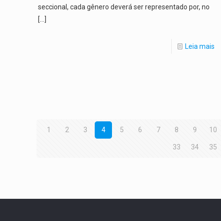
seccional, cada gênero deverá ser representado por, no
[…]
Leia mais
1
2
3
4
5
6
7
8
9
10
33
34
35