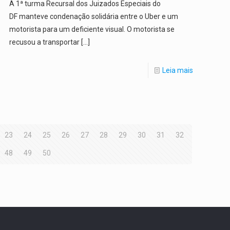
A 1ª turma Recursal dos Juizados Especiais do
DF manteve condenação solidária entre o Uber e um
motorista para um deficiente visual. O motorista se
recusou a transportar
[…]
Leia mais
23
24
25
26
27
28
29
30
31
32
48
49
50