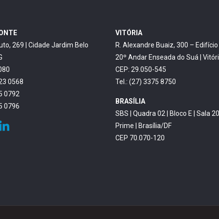
ZONTE
VITÓRIA
uto, 269 | Cidade Jardim Belo
R. Alexandre Buaiz, 300 – Edifíci
G
20º Andar Enseada do Suá | Vitór
080
CEP: 29.050-545
623 0568
Tel.: (27) 3375 8750
45 0792
BRASÍLIA
45 0796
SBS | Quadra 02 | Bloco E | Sala 20
Prime | Brasília/DF
CEP 70.070-120