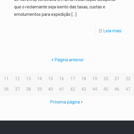
que o reclamante seja isento das taxas, custas e
emolumentos para expedição
[…]
Leia mais
Página anterior
11
12
13
14
15
16
17
18
19
20
21
22
36
37
38
39
40
41
42
43
44
45
46
47
Próxima página