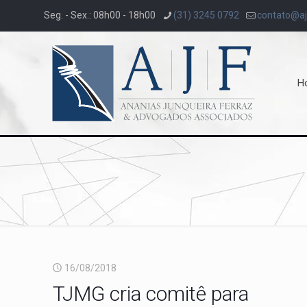
Seg. - Sex.: 08h00 - 18h00
(31) 3245 0792
contato@aj
H
16/08/2018
TJMG cria comitê para