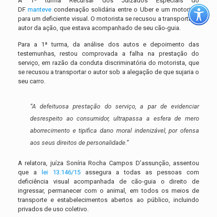
A 1ª turma Recursal dos Juizados Especiais do
DF
manteve
condenação solidária entre o Uber e um motorista
para um deficiente visual. O motorista se recusou a transportar o
autor da ação, que estava acompanhado de seu cão-guia.
Para a 1ª turma, da análise dos autos e depoimento das
testemunhas, restou comprovada a falha na prestação do
serviço, em razão da conduta discriminatória do motorista, que
se recusou a transportar o autor sob a alegação de que sujaria o
seu carro.
“A defeituosa prestação do serviço, a par de evidenciar
desrespeito ao consumidor, ultrapassa a esfera de mero
aborrecimento e tipifica dano moral indenizável, por ofensa
aos seus direitos de personalidade.”
A relatora, juíza Soníria Rocha Campos D’assunção, assentou
que a
lei 13.146/15
assegura a todas as pessoas com
deficiência visual acompanhada de cão-guia o direito de
ingressar, permanecer com o animal, em todos os meios de
transporte e estabelecimentos abertos ao público, incluindo
privados de uso coletivo.