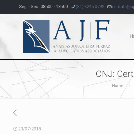
Seg. - Sex.: 08h00 - 18h00
(31) 3245 0792
contato@aj
H
CNJ: Certi
Home
23/07/2018