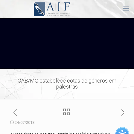
OAB/MG estabelece cotas de gêneros em
palestras
24/07/2018