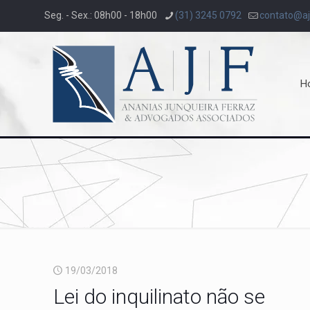
Seg. - Sex.: 08h00 - 18h00
(31) 3245 0792
contato@aj
H
19/03/2018
Lei do inquilinato não se