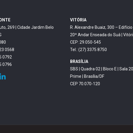
ZONTE
VITÓRIA
uto, 269 | Cidade Jardim Belo
R. Alexandre Buaiz, 300 – Edifíci
G
20º Andar Enseada do Suá | Vitór
080
CEP: 29.050-545
623 0568
Tel.: (27) 3375 8750
45 0792
BRASÍLIA
45 0796
SBS | Quadra 02 | Bloco E | Sala 20
Prime | Brasília/DF
CEP 70.070-120