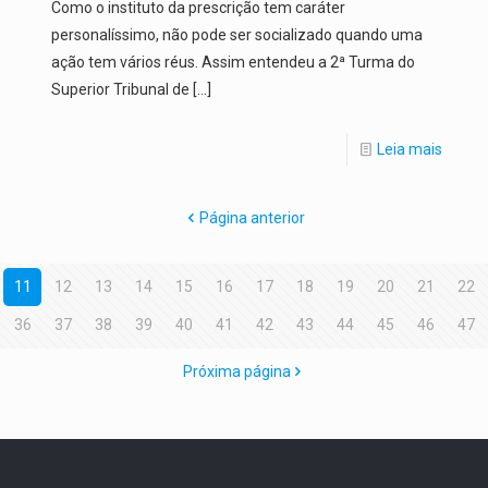
Como o instituto da prescrição tem caráter
personalíssimo, não pode ser socializado quando uma
ação tem vários réus. Assim entendeu a 2ª Turma do
Superior Tribunal de
[…]
Leia mais
Página anterior
11
12
13
14
15
16
17
18
19
20
21
22
36
37
38
39
40
41
42
43
44
45
46
47
Próxima página