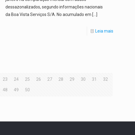
dessazonalizados, segundo informações nacionais
da Boa Vista Serviços S/A. No acumulado em
[…]
Leia mais
23
24
25
26
27
28
29
30
31
32
48
49
50