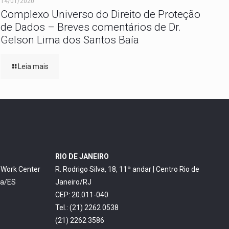
14/01/2020
Complexo Universo do Direito de Proteção
de Dados – Breves comentários de Dr.
Gelson Lima dos Santos Baía
Leia mais
RIO DE JANEIRO
o Work Center
R. Rodrigo Silva, 18, 11º andar | Centro Rio de
ia/ES
Janeiro/RJ
CEP: 20.011-040
Tel.: (21) 2262 0538
(21) 2262 3586