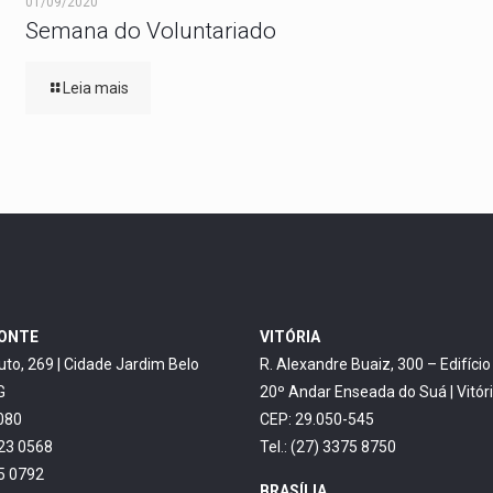
01/09/2020
Semana do Voluntariado
Leia mais
ZONTE
VITÓRIA
uto, 269 | Cidade Jardim Belo
R. Alexandre Buaiz, 300 – Edifíci
G
20º Andar Enseada do Suá | Vitór
080
CEP: 29.050-545
623 0568
Tel.: (27) 3375 8750
45 0792
BRASÍLIA