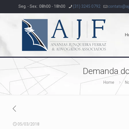
Seg. - Sex.: 08h00 - 18h00
(31) 3245 0792
contato@aj
H
Demanda do 
Home
No
05/03/2018