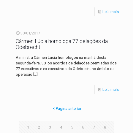
Leia mais
30/01/2017
Cármen Lúcia homologa 77 delações da
Odebrecht
A ministra Cármen Lúcia homologou na manhã desta
segunda-feira, 30, os acordos de delações premiadas dos
77 executivos e ex-executivos da Odebrecht no âmbito da
operação
[…]
Leia mais
Página anterior
1
2
3
4
5
6
7
8