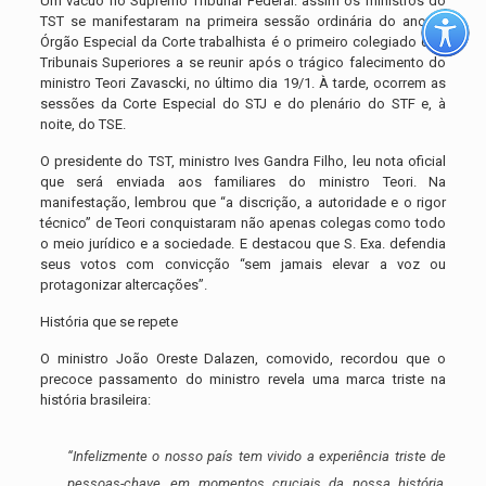
Um vácuo no Supremo Tribunal Federal: assim os ministros do
TST se manifestaram na primeira sessão ordinária do ano. O
Órgão Especial da Corte trabalhista é o primeiro colegiado dos
Tribunais Superiores a se reunir após o trágico falecimento do
ministro Teori Zavascki, no último dia 19/1. À tarde, ocorrem as
sessões da Corte Especial do STJ e do plenário do STF e, à
noite, do TSE.
O presidente do TST, ministro Ives Gandra Filho, leu nota oficial
que será enviada aos familiares do ministro Teori. Na
manifestação, lembrou que “a discrição, a autoridade e o rigor
técnico” de Teori conquistaram não apenas colegas como todo
o meio jurídico e a sociedade. E destacou que S. Exa. defendia
seus votos com convicção “sem jamais elevar a voz ou
protagonizar altercações”.
História que se repete
O ministro João Oreste Dalazen, comovido, recordou que o
precoce passamento do ministro revela uma marca triste na
história brasileira:
“Infelizmente o nosso país tem vivido a experiência triste de
pessoas-chave, em momentos cruciais da nossa história,