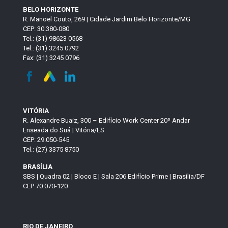
BELO HORIZONTE
R. Manoel Couto, 269 | Cidade Jardim Belo Horizonte/MG
CEP: 30.380-080
Tel.: (31) 98623 0568
Tel.: (31) 3245 0792
Fax: (31) 3245 0796
VITÓRIA
R. Alexandre Buaiz, 300 – Edifício Work Center 20º Andar
Enseada do Suá | Vitória/ES
CEP: 29.050-545
Tel.: (27) 3375 8750
BRASÍLIA
SBS | Quadra 02 | Bloco E | Sala 206 Edifício Prime | Brasília/DF
CEP 70.070-120
RIO DE JANEIRO