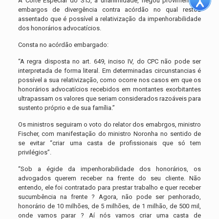
A Corte Especial do STJ, à unanimidade, negou provimento a
embargos de divergência contra acórdão no qual restou
assentado que é possível a relativização da impenhorabilidade
dos honorários advocatícios.
Consta no acórdão embargado:
“A regra disposta no art. 649, inciso IV, do CPC não pode ser
interpretada de forma literal. Em determinadas circunstancias é
possível a sua relativização, como ocorre nos casos em que os
honorários advocatícios recebidos em montantes exorbitantes
ultrapassam os valores que seriam considerados razoáveis para
sustento próprio e de sua família.”
Os ministros seguiram o voto do relator dos emabrgos, ministro
Fischer, com manifestação do ministro Noronha no sentido de
se evitar “criar uma casta de profissionais que só tem
privilégios”.
“Sob a égide da impenhorabilidade dos honorários, os
advogados querem receber na frente do seu cliente. Não
entendo, ele foi contratado para prestar trabalho e quer receber
sucumbência na frente ? Agora, não pode ser penhorado,
honorário de 10 milhões, de 5 milhões, de 1 milhão, de 500 mil,
onde vamos parar ? Aí nós vamos criar uma casta de