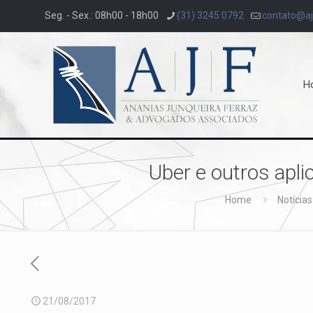
Seg. - Sex.: 08h00 - 18h00
(31) 3245 0792
contato@aj
H
Uber e outros apli
Home
Notícias
21/08/2017