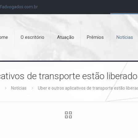
fadvogados.com.br
ome
O escritório
Atuação
Prêmios
Notícias
cativos de transporte estão libera
Notícias
Uber e outros aplicativos de transporte estão liber