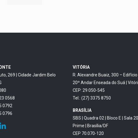
ZONTE
VITÓRIA
uto, 269 | Cidade Jardim Belo
R. Alexandre Buaiz, 300 – Edifíci
G
20º Andar Enseada do Suá | Vitór
080
CEP: 29.050-545
623 0568
Tel.: (27) 3375 8750
45 0792
BRASÍLIA
45 0796
SBS | Quadra 02 | Bloco E | Sala 20
Prime | Brasília/DF
CEP 70.070-120