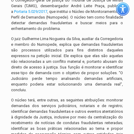
O corregedor-geral de justiça do Tribunal de Justiça de Minas
Gerais (TJMG), desembargador André Leite Praça, publicou
a
Portaria 5.029/2017
, que institui o Núcleo de Monitoramento do
Perfil de Demandas (Numopede). O núcleo tem como finalidade
detectar demandas fraudulentas e buscar meios para o
enfrentamento do problema.
O juiz Guilherme Lima Nogueira da Silva, auxiliar da Corregedoria
e membro do Numopede, explica que demandas fraudulentas
são processos utilizados para fins distintos daqueles
expressos na petição inicial. Ele explica que elas são aquelas
não relacionadas a um conflito material e, portanto abusam do
direito de acesso à justiça. Sua função é monitorar e identificar
esse tipo de demanda com o objetivo de propor soluções. “O
Judiciário perde tempo analisando demandas artificiais,
enquanto poderia estar solucionando uma demanda real”,
concluiu.
O núcleo terá, entre outras, as seguintes atribuições: monitorar
demandas dos serviços judiciários, notariais e de registro;
identificar demandas fraudulentas e outros eventos atentatórios
à dignidade da Justiça, inclusive por meio da centralização do
recebimento de notícias de condutas fraudulentas reiteradas;
identificar as boas práticas relacionadas ao tema e propor