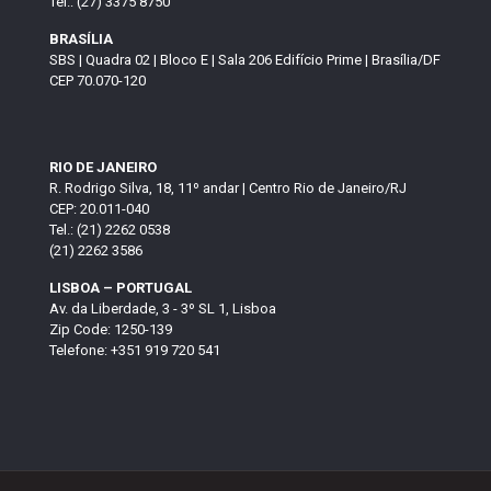
Tel.: (27) 3375 8750
BRASÍLIA
SBS | Quadra 02 | Bloco E | Sala 206 Edifício Prime | Brasília/DF
CEP 70.070-120
RIO DE JANEIRO
R. Rodrigo Silva, 18, 11º andar | Centro Rio de Janeiro/RJ
CEP: 20.011-040
Tel.: (21) 2262 0538
(21) 2262 3586
LISBOA – PORTUGAL
Av. da Liberdade, 3 - 3º SL 1, Lisboa
Zip Code: 1250-139
Telefone: +351 919 720 541