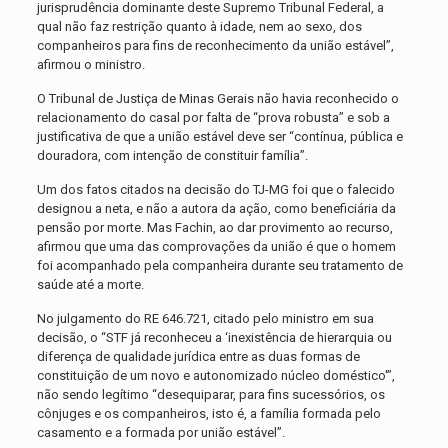
jurisprudência dominante deste Supremo Tribunal Federal, a
qual não faz restrição quanto à idade, nem ao sexo, dos
companheiros para fins de reconhecimento da união estável”,
afirmou o ministro.
O Tribunal de Justiça de Minas Gerais não havia reconhecido o
relacionamento do casal por falta de “prova robusta” e sob a
justificativa de que a união estável deve ser “contínua, pública e
douradora, com intenção de constituir família”.
Um dos fatos citados na decisão do TJ-MG foi que o falecido
designou a neta, e não a autora da ação, como beneficiária da
pensão por morte. Mas Fachin, ao dar provimento ao recurso,
afirmou que uma das comprovações da união é que o homem
foi acompanhado pela companheira durante seu tratamento de
saúde até a morte.
No julgamento do RE 646.721, citado pelo ministro em sua
decisão, o “STF já reconheceu a ‘inexistência de hierarquia ou
diferença de qualidade jurídica entre as duas formas de
constituição de um novo e autonomizado núcleo doméstico'”,
não sendo legítimo “desequiparar, para fins sucessórios, os
cônjuges e os companheiros, isto é, a família formada pelo
casamento e a formada por união estável”.