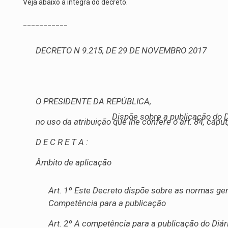
Veja abaixo a íntegra do decreto.
___________
DECRETO N 9.215, DE 29 DE NOVEMBRO 2017
O PRESIDENTE DA REPÚBLICA,
Dispõe sobre a publicação do Di
no uso da atribuição que lhe confere o art. 84, caput, 
D E C R E T A :
Âmbito de aplicação
Art. 1º Este Decreto dispõe sobre as normas ger
Competência para a publicação
Art. 2º A competência para a publicação do Diár