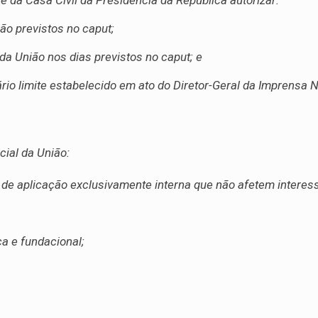
 da Casa Civil da Presidência da República autorizar:
não previstos no caput;
 da União nos dias previstos no caput; e
ário limite estabelecido em ato do Diretor-Geral da Imprensa N
cial da União:
 de aplicação exclusivamente interna que não afetem interess
ca e fundacional;