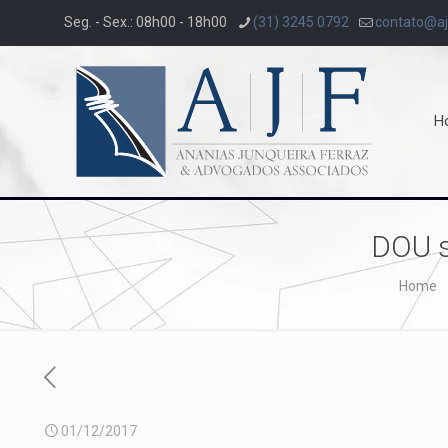
Seg. - Sex.: 08h00 - 18h00
(31) 3245 0792
contato@aj
H
DOU s
Home
01/12/2017