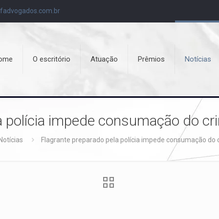
fadvogados.com.br
ome
O escritório
Atuação
Prêmios
Notícias
a polícia impede consumação do cr
Notícias
Flagrante preparado pela polícia impede consumação do c