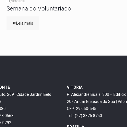
01/09/2020
Semana do Voluntariado
Leia mais
ZONTE
VITÓRIA
uto, 269 | Cidade Jardim Belo
R. Alexandre Buaiz, 300 – Edifíci
G
20º Andar Enseada do Suá | Vitór
080
CEP: 29.050-545
623 0568
Tel.: (27) 3375 8750
45 0792
BRASÍLIA