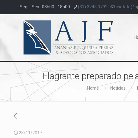
Seg. - Sex.: 08h00 - 18h00
(31) 3245 0792
contato@aj
H
Flagrante preparado pel
Home
Notícias
28/11/2017