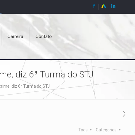
Carreira
Contato
ime, diz 6ª Turma do STJ
rime, diz 6ª Turma do STJ
Tags
Categorias