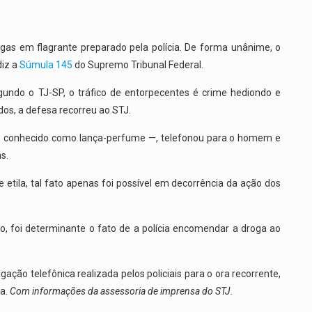
gas em flagrante preparado pela polícia. De forma unânime, o
diz a
Súmula 145
do Supremo Tribunal Federal.
undo o TJ-SP, o tráfico de entorpecentes é crime hediondo e
dos, a defesa recorreu ao STJ.
ila — conhecido como lança-perfume —, telefonou para o homem e
s.
e etila, tal fato apenas foi possível em decorrência da ação dos
do, foi determinante o fato de a polícia encomendar a droga ao
ação telefônica realizada pelos policiais para o ora recorrente,
ta.
Com informações da assessoria de imprensa do STJ.