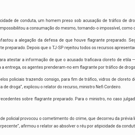
ipicidade de conduta, um homem preso sob acusação de tráfico de dro
 impossibilitou a consumação do mesmo, tornando-o impossível, como 
afastou a alegação da defesa de que houve flagrante preparado. Seg
te preparado. Depois que o TJ-SP rejeitou todos os recursos apresenta
e, para atestar a informação de que o acusado traficava cloreto de et
a entrega, os agentes prenderam-no em flagrante por tráfico de droga
os policiais trazendo consigo, para fim de tráfico, vidros de cloreto d
de droga”, explicou o relator do recurso, ministro Nefi Cordeiro.
ecedentes sobre flagrante preparado. Para o ministro, no caso julga
ade policial provocou o cometimento do crime, que decorreu da prévia lig
ecente”, afirmou o relator ao absolver o réu por atipicidade da condu