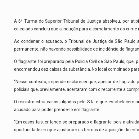
A 6ª Turma do Superior Tribunal de Justiça absolveu, por at
colegiado concluiu que a indução para o cometimento do crime
Ao condenar o acusado, o Tribunal de Justiça de São Paulo 
permanente, não havendo possibilidade de incidência de flagran
O flagrante foi preparado pela Polícia Civil de São Paulo, qu
encomendou dez caixas da substância. No local combinado para 
“Nesse contexto, impende esclarecer que, apesar de flagrado pel
policiais que, previamente, acertaram com o recorrente a compra 
O ministro citou casos julgados pelo STJ e que estabelecem pr
acusado para poder prendê-lo em flagrante.
“Em casos tais, entende-se preparado o flagrante, pois a ativid
oportunidade em que ajustaram os termos de aquisição do entorp