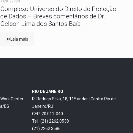
14/01/2020
Complexo Universo do Direito de Proteção
de Dados – Breves comentários de Dr.
Gelson Lima dos Santos Baía
Leia mais
RIO DE JANEIRO
o Work Center
R. Rodrigo Silva, 18, 11º andar | Centro Rio de
ia/ES
Janeiro/RJ
CEP: 20.011-040
Tel.: (21) 2262 0538
(21) 2262 3586