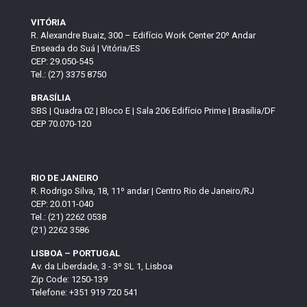
VITÓRIA
R. Alexandre Buaiz, 300 – Edifício Work Center 20º Andar
Enseada do Suá | Vitória/ES
CEP: 29.050-545
Tel.: (27) 3375 8750
BRASÍLIA
SBS | Quadra 02 | Bloco E | Sala 206 Edifício Prime | Brasília/DF
CEP 70.070-120
RIO DE JANEIRO
R. Rodrigo Silva, 18, 11º andar | Centro Rio de Janeiro/RJ
CEP: 20.011-040
Tel.: (21) 2262 0538
(21) 2262 3586
LISBOA – PORTUGAL
Av. da Liberdade, 3 - 3º SL 1, Lisboa
Zip Code: 1250-139
Telefone: +351 919 720 541