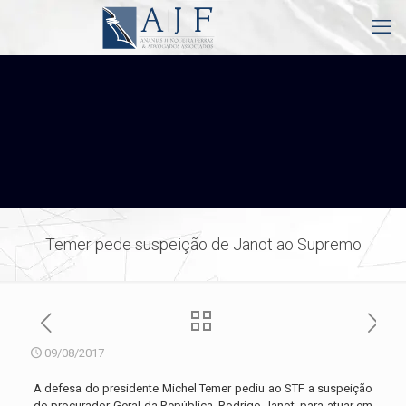
Temer pede suspeição de Janot ao Supremo
09/08/2017
A defesa do presidente Michel Temer pediu ao STF a suspeição
do procurador-Geral da República, Rodrigo Janot, para atuar em