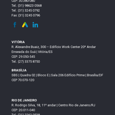
CEP: 30.380-080
Tel.: (31) 98623 0568
Tel.: (31) 3245 0792
Fax: (31) 3245 0796
VITÓRIA
R. Alexandre Buaiz, 300 – Edifício Work Center 20º Andar
Enseada do Suá | Vitória/ES
CEP: 29.050-545
Tel.: (27) 3375 8750
BRASÍLIA
SBS | Quadra 02 | Bloco E | Sala 206 Edifício Prime | Brasília/DF
CEP 70.070-120
RIO DE JANEIRO
R. Rodrigo Silva, 18, 11º andar | Centro Rio de Janeiro/RJ
CEP: 20.011-040
Tel.: (21) 2262 0538