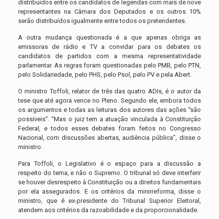
distribuídos entre os candidatos de legendas com mais de nove
representantes na Câmara dos Deputados e os outros 10%
serão distribuídos igualmente entre todos os pretendentes.
A outra mudança questionada é a que apenas obriga as
emissoras de rádio e TV a convidar para os debates os
candidatos de partidos com a mesma representatividade
parlamentar. As regras foram questionadas pelo PMB, pelo PTN,
pelo Solidariedade, pelo PHS, pelo Psol, pelo PV e pela Abert.
O ministro Toffoli, relator de três das quatro ADIs, é o autor da
tese que até agora vence no Pleno. Segundo ele, embora todos
os argumentos e todas as leituras dos autores das ações “são
possíveis”. “Mas o juiz tem a atuação vinculada à Constituição
Federal, e todos esses debates foram feitos no Congresso
Nacional, com discussões abertas, audiência pública”, disse o
ministro.
Para Toffoli, o Legislativo é o espaço para a discussão a
respeito do tema, e não o Supremo. O tribunal só deve interferir
se houver desrespeito à Constituição ou a direitos fundamentais
por ela assegurados. E os critérios da minirreforma, disse o
ministro, que é ex-presidente do Tribunal Superior Eleitoral,
atendem aos critérios da razoabilidade e da proporcionalidade.