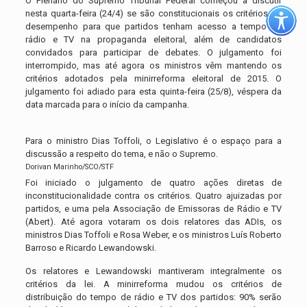
O Plenário do Supremo Tribunal Federal começou a discutir
nesta quarta-feira (24/4) se são constitucionais os critérios de
desempenho para que partidos tenham acesso a tempo de
rádio e TV na propaganda eleitoral, além de candidatos
convidados para participar de debates. O julgamento foi
interrompido, mas até agora os ministros vêm mantendo os
critérios adotados pela minirreforma eleitoral de 2015. O
julgamento foi adiado para esta quinta-feira (25/8), véspera da
data marcada para o início da campanha.
Para o ministro Dias Toffoli, o Legislativo é o espaço para a
discussão a respeito do tema, e não o Supremo.
Dorivan Marinho/SCO/STF
Foi iniciado o julgamento de quatro ações diretas de
inconstitucionalidade contra os critérios. Quatro ajuizadas por
partidos, e uma pela Associação de Emissoras de Rádio e TV
(Abert). Até agora votaram os dois relatores das ADIs, os
ministros Dias Toffoli e Rosa Weber, e os ministros Luís Roberto
Barroso e Ricardo Lewandowski.
Os relatores e Lewandowski mantiveram integralmente os
critérios da lei. A minirreforma mudou os critérios de
distribuição do tempo de rádio e TV dos partidos: 90% serão