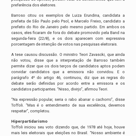
preferência dos eleitores.
Barroso citou os exemplos de Luiza Erundina, candidata a
prefeita de São Paulo pelo Psol, e Marcelo Freixo, candidato a
prefeito do Rio de Janeiro pelo mesmo partido. Em ambos os
casos, eles ficaram de fora do debate promovido pela Band na
segunda-feira (22/8), e os dois aparecem com expressiva
porcentagem de intenção de votos nas pesquisas eleitorais.
A tese causou discussão. O ministro Teori Zavascki, que ainda
não votou, disse que a interpretação de Barroso também
permite dizer que os dois terços de candidatos aptos podem
convidar candidatos que a emissora não convidou. E o
parágrafo 4º do artigo 46, continuou, diz que as regras do
debate serão definidas por acordo entre a emissora e os
candidatos participantes. “Nisso, divirjo”, afirmou Teori.
“Na expressão popular, seria o rabo abanar o cachorro”, disse
Toffoli. “Mas é o entendimento de sua excelência, devemos
respeitar”, completou.
Hiperpartidarismo
Toffoli iniciou seu voto dizendo que, de 1978 até hoje, houve
mais leis eleitorais que eleições no Brasil. “Nosso ambiente é