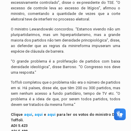
excessivamente controlado”, disse o ex-presidente do TSE. “O
excesso de controle leva ao excesso de litígios”, afirmou o
ministro, comentando a quantidade de vezes que a corte
eleitoral teve de interferir no processo eleitoral.
O ministro Lewandowski concordou. “Estamos vivendo não um
pluripartidarimos, mas um hiperpartidarismo, mas a grande
maioria dos partidos não tem densidade principiológica”, disse,
ao defender que as regras da minirreforma impuseram uma
espécie de cláusula de barreira.
“O grande problema é a proliferação de partidos com baixa
densidade ideológica”, disse Barroso. “O Congresso nos deve
uma resposta.”
Toffoli completou que o problema não era o número de partidos
em si. Há países, disse ele, que têm 200 ou 300 partidos, mas
sem nenhum acesso a fundo partidário, tempo de TV etc. “O
problema é a ideia de que, por serem todos partidos, todos
devem ser tratados da mesma forma.”
Clique
aqui
,
aqui
e
aqui
para ler os votos do ministro Dias
Toffoli.
ADI 5.423