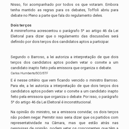
Nisso, foi acompanhado por todos os que votaram. Embora
tenha mantido as regras para os debates, Toffoli abriu para
debate no Pleno a parte que fala do regulamento deles.
Dois terços
A minirreforma acrescentou o parágrafo 5º ao artigo 46 da Lei
Eleitoral para dizer que o regulamento das discussões será
definido por dois terços dos candidatos aptos a participar.
Segundo o Barroso, a lei autoriza a interpretação de que dois
terços dos candidatos aptos podem vetar o convite a um
candidato inapto feito pela emissora que organiza o debate.
Carlos Humberto/SCO/STF
E é nesse critério que vem ficando vencido o ministro Barroso.
Para ele, a lei autoriza a interpretação de que dois terços dos
candidatos aptos podem vetar o convite a um candidato inapto
feito pela emissora que organiza o debate. Por isso, o parágrafo
5º do artigo 46 da Lei Eleitoral é inconstitucional.
Na opinião do ministro, se a emissora convidar, os dois terços
não podem negar. Permitir isso seria dizer que os partidos com
representatividade na Câmara, mas que estão atrás nas
pesquisas de opinião, podem vetar os concorrentes que têm a