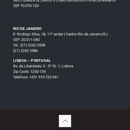
SBS | Quadra 02 | Bloco E | Sala 206 Edifício Prime | Brasília/DF
CEP 70.070-120
RIO DE JANEIRO
R. Rodrigo Silva, 18, 11º andar | Centro Rio de Janeiro/RJ
CEP: 20.011-040
Tel.: (21) 2262 0538
(21) 2262 3586
LISBOA – PORTUGAL
Av. da Liberdade, 3 - 3º SL 1, Lisboa
Zip Code: 1250-139
Telefone: +351 919 720 541