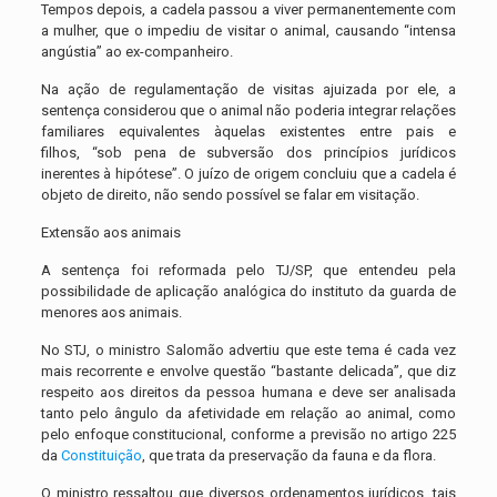
Tempos depois, a cadela passou a viver permanentemente com
a mulher, que o impediu de visitar o animal, causando “intensa
angústia” ao ex-companheiro.
Na ação de regulamentação de visitas ajuizada por ele, a
sentença considerou que o animal não poderia integrar relações
familiares equivalentes àquelas existentes entre pais e
filhos, “sob pena de subversão dos princípios jurídicos
inerentes à hipótese”. O juízo de origem concluiu que a cadela é
objeto de direito, não sendo possível se falar em visitação.
Extensão aos animais
A sentença foi reformada pelo TJ/SP, que entendeu pela
possibilidade de aplicação analógica do instituto da guarda de
menores aos animais.
No STJ, o ministro Salomão advertiu que este tema é cada vez
mais recorrente e envolve questão “bastante delicada”, que diz
respeito aos direitos da pessoa humana e deve ser analisada
tanto pelo ângulo da afetividade em relação ao animal, como
pelo enfoque constitucional, conforme a previsão no artigo 225
da
Constituição
, que trata da preservação da fauna e da flora.
O ministro ressaltou que diversos ordenamentos jurídicos, tais