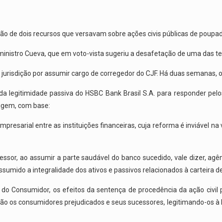
ão de dois recursos que versavam sobre ações civis públicas de poupad
 ministro Cueva, que em voto-vista sugeriu a desafetação de uma das te
 jurisdição por assumir cargo de corregedor do CJF. Há duas semanas, o
a da legitimidade passiva do HSBC Bank Brasil S.A. para responder p
rigem, com base:
resarial entre as instituições financeiras, cuja reforma é inviável na
essor, ao assumir a parte saudável do banco sucedido, vale dizer, agên
ssumido a integralidade dos ativos e passivos relacionados à carteira 
a do Consumidor, os efeitos da sentença de procedência da ação civil
ão os consumidores prejudicados e seus sucessores, legitimando-os à