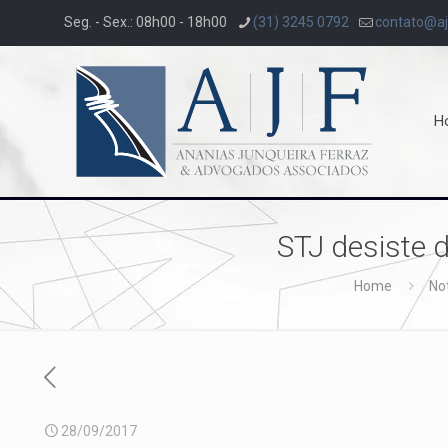
Seg. - Sex.: 08h00 - 18h00
(31) 3245 0792
contato@aj
H
STJ desiste d
Home
Not
28/09/2017