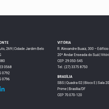
ZONTE
VITÓRIA
uto, 269 | Cidade Jardim Belo
R. Alexandre Buaiz, 300 – Edifíci
G
20º Andar Enseada do Suá | Vitór
080
CEP: 29.050-545
623 0568
Tel.: (27) 3375 8750
45 0792
BRASÍLIA
45 0796
SBS | Quadra 02 | Bloco E | Sala 20
Prime | Brasília/DF
CEP 70.070-120