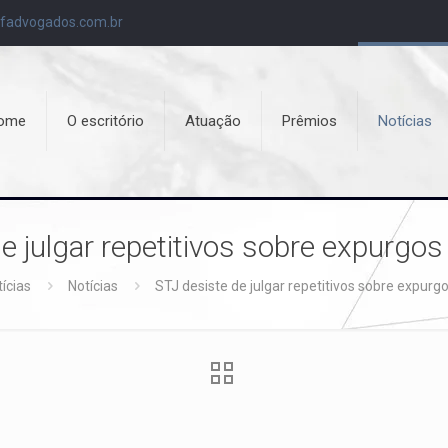
fadvogados.com.br
ome
O escritório
Atuação
Prêmios
Notícias
e julgar repetitivos sobre expurgos 
ícias
Notícias
STJ desiste de julgar repetitivos sobre expurgo