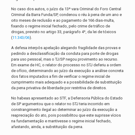
No caso dos autos, o juízo da 13ª vara Criminal do Foro Central
Criminal da Barra Funda/SP, condenou o réu à pena de um ano e
oito meses de reclusão e ao pagamento de 166 dias-multa,
fixando o regime inicial fechado, pelo crime de tráfico de
drogas, previsto no artigo 33, parágrafo 4º, da lei de tóxicos
(
11.343/06
).
A defesa interpôs apelação alegando fragilidade das provas e
pedindo a desclassificação da conduta para porte de drogas
para uso pessoal, mas o TJ/SP negou provimento ao recurso.
Em exame de HC, o relator do processo no STJ deferiu a ordem
de ofício, determinando ao juízo da execução a análise concreta
dos fatos imputados a fim de verificar o regime inicial de
cumprimento mais adequado e a possibilidade de substituição
da pena privativa de liberdade por restritiva de direitos.
No habeas apresentado ao STF, a Defensoria Pública do Estado
de SP argumentou que o relator no STJ teria incorrido em
constrangimento ilegal ao determinar ao juízo da execução a
reapreciação do ato, pois possibilitou que este suprisse vícios
na fundamentação e mantivesse o regime inicial fechado,
afastando, ainda, a substituição da pena.