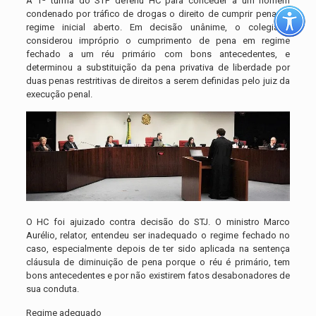
A 1ª turma do STF deferiu HC para conceder a um homem
condenado por tráfico de drogas o direito de cumprir pena no
regime inicial aberto. Em decisão unânime, o colegiado
considerou impróprio o cumprimento de pena em regime
fechado a um réu primário com bons antecedentes, e
determinou a substituição da pena privativa de liberdade por
duas penas restritivas de direitos a serem definidas pelo juiz da
execução penal.
O HC foi ajuizado contra decisão do STJ. O ministro Marco
Aurélio, relator, entendeu ser inadequado o regime fechado no
caso, especialmente depois de ter sido aplicada na sentença
cláusula de diminuição de pena porque o réu é primário, tem
bons antecedentes e por não existirem fatos desabonadores de
sua conduta.
Regime adequado