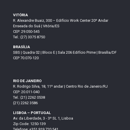
VITÓRIA
R. Alexandre Buaiz, 300 – Edifício Work Center 20º Andar
Enseada do Suá | Vitória/ES
CEP: 29.050-545
Tel.: (27) 3375 8750
BRASÍLIA
SBS | Quadra 02 | Bloco E | Sala 206 Edifício Prime | Brasília/DF
CEP 70.070-120
RIO DE JANEIRO
R. Rodrigo Silva, 18, 11º andar | Centro Rio de Janeiro/RJ
CEP: 20.011-040
Tel.: (21) 2262 0538
(21) 2262 3586
LISBOA – PORTUGAL
Av. da Liberdade, 3 - 3º SL 1, Lisboa
Zip Code: 1250-139
Telefone: +351 919 720 541