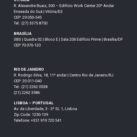
R. Alexandre Buaiz, 300 – Edifício Work Center 20º Andar
Enseada do Suá | Vitória/ES
CEP: 29.050-545
Tel.: (27) 3375 8750
BRASÍLIA
SBS | Quadra 02 | Bloco E | Sala 206 Edifício Prime | Brasília/DF
CEP 70.070-120
RIO DE JANEIRO
R. Rodrigo Silva, 18, 11º andar | Centro Rio de Janeiro/RJ
CEP: 20.011-040
Tel.: (21) 2262 0538
(21) 2262 3586
LISBOA – PORTUGAL
Av. da Liberdade, 3 - 3º SL 1, Lisboa
Zip Code: 1250-139
Telefone: +351 919 720 541