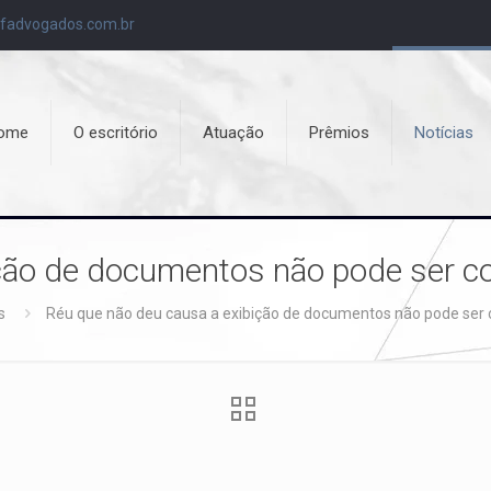
fadvogados.com.br
ome
O escritório
Atuação
Prêmios
Notícias
ição de documentos não pode ser 
s
Réu que não deu causa a exibição de documentos não pode se