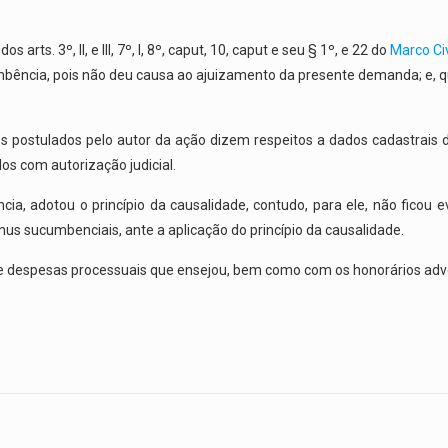
rts. 3º, II, e III, 7º, I, 8º, caput, 10, caput e seu § 1º, e 22 do
Marco Civ
mbência, pois não deu causa ao ajuizamento da presente demanda; e, q
 postulados pelo autor da ação dizem respeitos a dados cadastrais de 
s com autorização judicial.
cia, adotou o princípio da causalidade, contudo, para ele, não ficou
us sucumbenciais, ante a aplicação do princípio da causalidade.
e despesas processuais que ensejou, bem como com os honorários advo