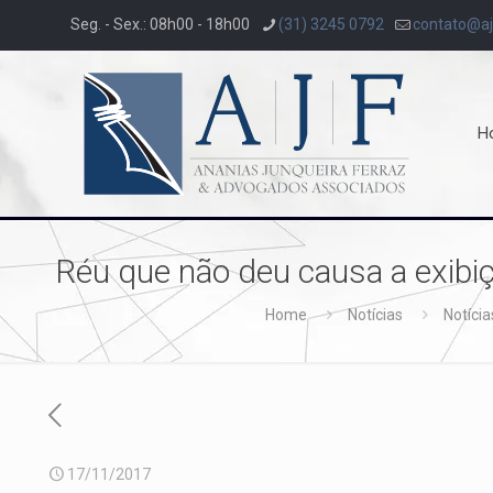
Seg. - Sex.: 08h00 - 18h00
(31) 3245 0792
contato@aj
H
Réu que não deu causa a exib
Home
Notícias
Notícia
17/11/2017