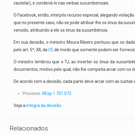
cautelar), e condená-lo nas verbas sucumbenciais.
O Facebook, então, interpôs recurso especial, alegando violação dos a
que no presente caso, não se pode atribuir-lhe os ônus da sucu
vencido, atribuindo a ele os ônus da sucumbência.
Em sua decisão, o ministro Moura Ribeiro pontuou que os dados
pelo art. 5º, XII, da
CF
, de modo que somente podem ser fornecido
O ministro lembrou que o TJ, ao inverter os ônus da sucumbên
documentos, motivo pelo qual, não lhe competia arcar com os ôn
De acordo com a decisão, cada parte deve arcar com as custas 
Processo:
REsp 1.701.072
Veja a
íntegra da decisão
.
Relacionados