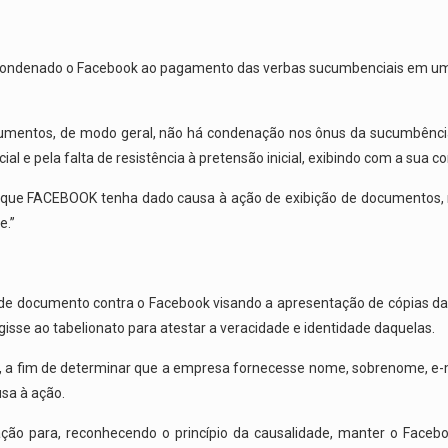
a condenado o Facebook ao pagamento das verbas sucumbenciais em uma
ocumentos, de modo geral, não há condenação nos ônus da sucumbênci
icial e pela falta de resistência à pretensão inicial, exibindo com a su
 que FACEBOOK tenha dado causa à ação de exibição de documentos, mo
e.”
e documento contra o Facebook visando a apresentação de cópias das m
isse ao tabelionato para atestar a veracidade e identidade daquelas.
, a fim de determinar que a empresa fornecesse nome, sobrenome, e-mai
sa à ação.
a ação para, reconhecendo o princípio da causalidade, manter o Fa