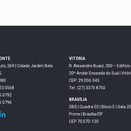
ZONTE
VITÓRIA
uto, 269 | Cidade Jardim Belo
R. Alexandre Buaiz, 300 – Edifíci
G
20º Andar Enseada do Suá | Vitór
080
CEP: 29.050-545
623 0568
Tel.: (27) 3375 8750
45 0792
BRASÍLIA
45 0796
SBS | Quadra 02 | Bloco E | Sala 20
Prime | Brasília/DF
CEP 70.070-120