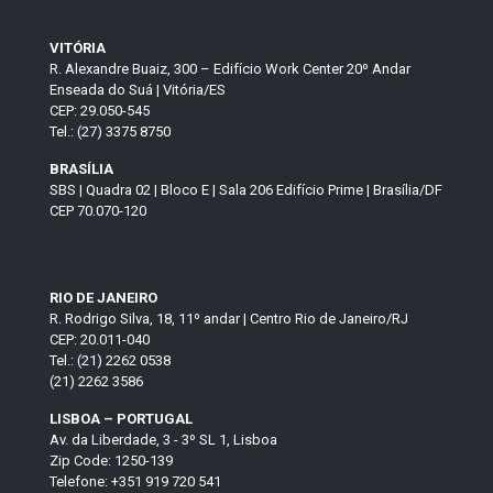
VITÓRIA
R. Alexandre Buaiz, 300 – Edifício Work Center 20º Andar
Enseada do Suá | Vitória/ES
CEP: 29.050-545
Tel.: (27) 3375 8750
BRASÍLIA
SBS | Quadra 02 | Bloco E | Sala 206 Edifício Prime | Brasília/DF
CEP 70.070-120
RIO DE JANEIRO
R. Rodrigo Silva, 18, 11º andar | Centro Rio de Janeiro/RJ
CEP: 20.011-040
Tel.: (21) 2262 0538
(21) 2262 3586
LISBOA – PORTUGAL
Av. da Liberdade, 3 - 3º SL 1, Lisboa
Zip Code: 1250-139
Telefone: +351 919 720 541