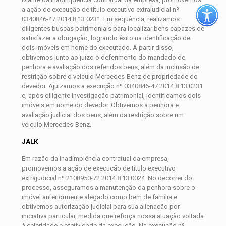
a ação de execução de título executivo extrajudicial nº
0340846-47.2014.8.13.0231. Em sequência, realizamos
diligentes buscas patrimoniais para localizar bens capazes de
satisfazer a obrigação, logrando êxito na identificação de
dois imóveis em nome do executado. A partir disso,
obtivemos junto ao juízo o deferimento do mandado de
penhora e avaliação dos referidos bens, além da inclusão de
restrição sobre o veículo Mercedes-Benz de propriedade do
devedor. Ajuizamos a execução nº 0340846-47.2014.8.13.0231
e, após diligente investigação patrimonial, identificamos dois
imóveis em nome do devedor. Obtivemos a penhora e
avaliação judicial dos bens, além da restrição sobre um
veículo Mercedes-Benz.
JALK
Em razão da inadimplência contratual da empresa,
promovemos a ação de execução de título executivo
extrajudicial nº 2108950-72.2014.8.13.0024. No decorrer do
processo, asseguramos a manutenção da penhora sobre o
imóvel anteriormente alegado como bem de família e
obtivemos autorização judicial para sua alienação por
iniciativa particular, medida que reforça nossa atuação voltada
à celeridade e efetividade da execução. Na execução nº