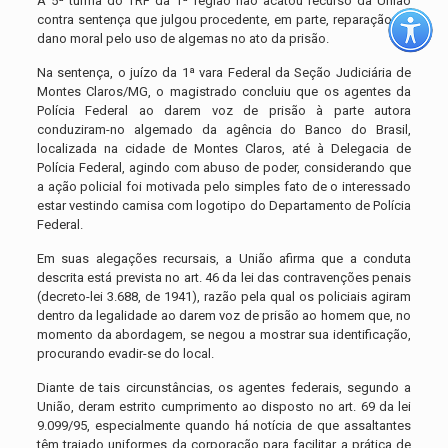
A 5ª turma do TRF da 1ª região não acatou recurso da União
contra sentença que julgou procedente, em parte, reparação de
dano moral pelo uso de algemas no ato da prisão.
Na sentença, o juízo da 1ª vara Federal da Seção Judiciária de
Montes Claros/MG, o magistrado concluiu que os agentes da
Polícia Federal ao darem voz de prisão à parte autora
conduziram-no algemado da agência do Banco do Brasil,
localizada na cidade de Montes Claros, até à Delegacia de
Polícia Federal, agindo com abuso de poder, considerando que
a ação policial foi motivada pelo simples fato de o interessado
estar vestindo camisa com logotipo do Departamento de Polícia
Federal.
Em suas alegações recursais, a União afirma que a conduta
descrita está prevista no art. 46 da lei das contravenções penais
(decreto-lei 3.688, de 1941), razão pela qual os policiais agiram
dentro da legalidade ao darem voz de prisão ao homem que, no
momento da abordagem, se negou a mostrar sua identificação,
procurando evadir-se do local.
Diante de tais circunstâncias, os agentes federais, segundo a
União, deram estrito cumprimento ao disposto no art. 69 da lei
9.099/95, especialmente quando há notícia de que assaltantes
têm trajado uniformes da corporação para facilitar a prática de