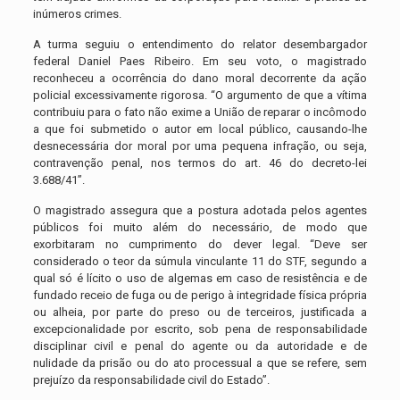
inúmeros crimes.
A turma seguiu o entendimento do relator desembargador
federal Daniel Paes Ribeiro. Em seu voto, o magistrado
reconheceu a ocorrência do dano moral decorrente da ação
policial excessivamente rigorosa. “O argumento de que a vítima
contribuiu para o fato não exime a União de reparar o incômodo
a que foi submetido o autor em local público, causando-lhe
desnecessária dor moral por uma pequena infração, ou seja,
contravenção penal, nos termos do art. 46 do decreto-lei
3.688/41”.
O magistrado assegura que a postura adotada pelos agentes
públicos foi muito além do necessário, de modo que
exorbitaram no cumprimento do dever legal. “Deve ser
considerado o teor da súmula vinculante 11 do STF, segundo a
qual só é lícito o uso de algemas em caso de resistência e de
fundado receio de fuga ou de perigo à integridade física própria
ou alheia, por parte do preso ou de terceiros, justificada a
excepcionalidade por escrito, sob pena de responsabilidade
disciplinar civil e penal do agente ou da autoridade e de
nulidade da prisão ou do ato processual a que se refere, sem
prejuízo da responsabilidade civil do Estado”.