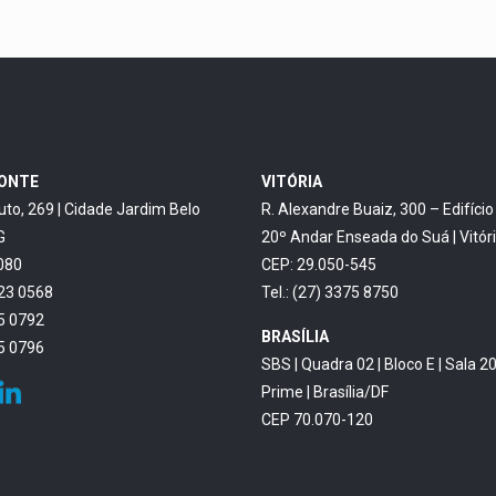
ZONTE
VITÓRIA
uto, 269 | Cidade Jardim Belo
R. Alexandre Buaiz, 300 – Edifíci
G
20º Andar Enseada do Suá | Vitór
080
CEP: 29.050-545
623 0568
Tel.: (27) 3375 8750
45 0792
BRASÍLIA
45 0796
SBS | Quadra 02 | Bloco E | Sala 20
Prime | Brasília/DF
CEP 70.070-120