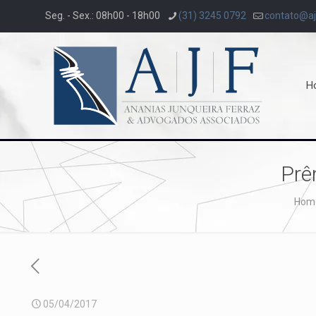
Seg. - Sex.: 08h00 - 18h00
(31) 3245 0792
contato@aj
H
Prê
Hom
05/04/2017