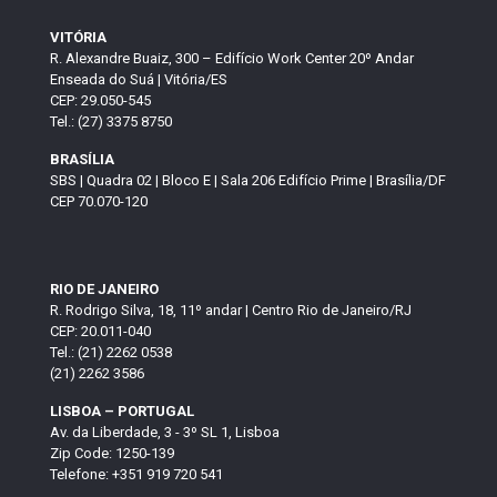
VITÓRIA
R. Alexandre Buaiz, 300 – Edifício Work Center 20º Andar
Enseada do Suá | Vitória/ES
CEP: 29.050-545
Tel.: (27) 3375 8750
BRASÍLIA
SBS | Quadra 02 | Bloco E | Sala 206 Edifício Prime | Brasília/DF
CEP 70.070-120
RIO DE JANEIRO
R. Rodrigo Silva, 18, 11º andar | Centro Rio de Janeiro/RJ
CEP: 20.011-040
Tel.: (21) 2262 0538
(21) 2262 3586
LISBOA – PORTUGAL
Av. da Liberdade, 3 - 3º SL 1, Lisboa
Zip Code: 1250-139
Telefone: +351 919 720 541