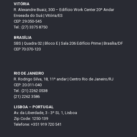
VITÓRIA
R. Alexandre Buaiz, 300 – Edifício Work Center 20º Andar
Enseada do Suá | Vitória/ES
CEP: 29.050-545
Tel.: (27) 3375 8750
BRASÍLIA
SBS | Quadra 02 | Bloco E | Sala 206 Edifício Prime | Brasília/DF
CEP 70.070-120
RIO DE JANEIRO
R. Rodrigo Silva, 18, 11º andar | Centro Rio de Janeiro/RJ
CEP: 20.011-040
Tel.: (21) 2262 0538
(21) 2262 3586
LISBOA – PORTUGAL
Av. da Liberdade, 3 - 3º SL 1, Lisboa
Zip Code: 1250-139
Telefone: +351 919 720 541