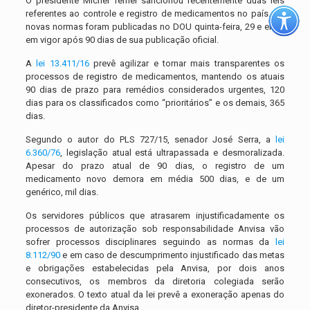
O presidente Michel Temer sancionou recentemente duas leis
referentes ao controle e registro de medicamentos no país. As
novas normas foram publicadas no DOU quinta-feira, 29 e entra
em vigor após 90 dias de sua publicação oficial.
A
lei 13.411/16
prevê agilizar e tornar mais transparentes os
processos de registro de medicamentos, mantendo os atuais
90 dias de prazo para remédios considerados urgentes, 120
dias para os classificados como “prioritários” e os demais, 365
dias.
Segundo o autor do PLS 727/15, senador José Serra, a
lei
6.360/76
, legislação atual está ultrapassada e desmoralizada.
Apesar do prazo atual de 90 dias, o registro de um
medicamento novo demora em média 500 dias, e de um
genérico, mil dias.
Os servidores públicos que atrasarem injustificadamente os
processos de autorização sob responsabilidade Anvisa vão
sofrer processos disciplinares seguindo as normas da
lei
8.112/90
e em caso de descumprimento injustificado das metas
e obrigações estabelecidas pela Anvisa, por dois anos
consecutivos, os membros da diretoria colegiada serão
exonerados. O texto atual da lei prevê a exoneração apenas do
diretor-presidente da Anvisa.