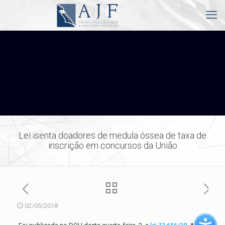
Lei isenta doadores de medula óssea de taxa de
inscrição em concursos da União
02/05/2018