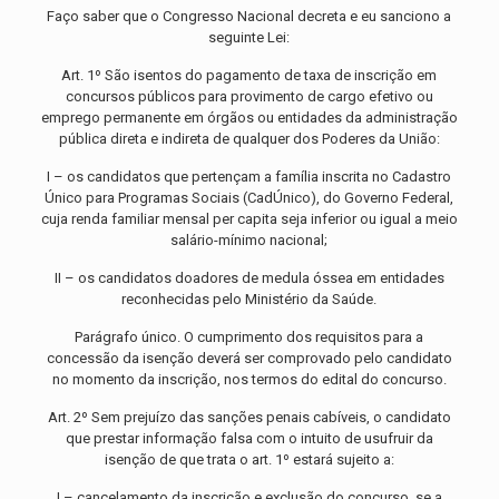
Faço saber que o Congresso Nacional decreta e eu sanciono a
seguinte Lei:
Art. 1º São isentos do pagamento de taxa de inscrição em
concursos públicos para provimento de cargo efetivo ou
emprego permanente em órgãos ou entidades da administração
pública direta e indireta de qualquer dos Poderes da União:
I – os candidatos que pertençam a família inscrita no Cadastro
Único para Programas Sociais (CadÚnico), do Governo Federal,
cuja renda familiar mensal per capita seja inferior ou igual a meio
salário-mínimo nacional;
II – os candidatos doadores de medula óssea em entidades
reconhecidas pelo Ministério da Saúde.
Parágrafo único. O cumprimento dos requisitos para a
concessão da isenção deverá ser comprovado pelo candidato
no momento da inscrição, nos termos do edital do concurso.
Art. 2º Sem prejuízo das sanções penais cabíveis, o candidato
que prestar informação falsa com o intuito de usufruir da
isenção de que trata o art. 1º estará sujeito a:
I – cancelamento da inscrição e exclusão do concurso, se a