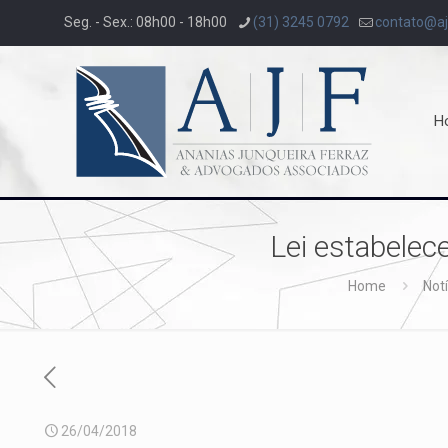
Seg. - Sex.: 08h00 - 18h00
(31) 3245 0792
contato@aj
H
Lei estabelece
Home
Notí
26/04/2018