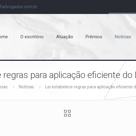
fadvogados.com.br
ome
O escritório
Atuação
Prêmios
Notícias
 regras para aplicação eficiente do 
cias
Notícias
Lei estabelece regras para aplicação eficiente d