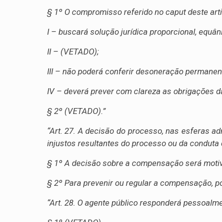
§ 1º O compromisso referido no caput deste arti
I – buscará solução jurídica proporcional, equân
II – (VETADO);
III – não poderá conferir desoneração permanen
IV – deverá prever com clareza as obrigações 
§ 2º (VETADO).”
“Art. 27. A decisão do processo, nas esferas ad
injustos resultantes do processo ou da conduta 
§ 1º A decisão sobre a compensação será motiva
§ 2º Para prevenir ou regular a compensação, p
“Art. 28. O agente público responderá pessoalme