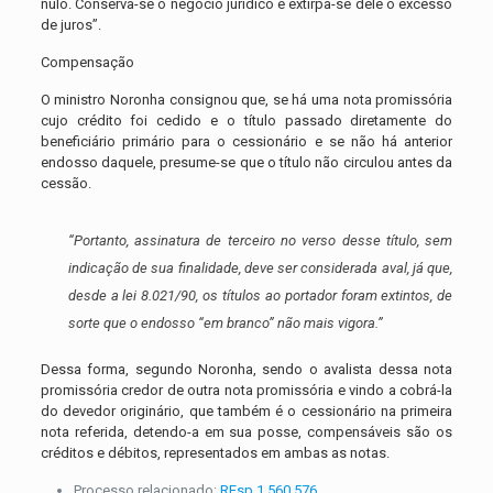
nulo. Conserva-se o negócio jurídico e extirpa-se dele o excesso
de juros”.
Compensação
O ministro Noronha consignou que, se há uma nota promissória
cujo crédito foi cedido e o título passado diretamente do
beneficiário primário para o cessionário e se não há anterior
endosso daquele, presume-se que o título não circulou antes da
cessão.
“Portanto, assinatura de terceiro no verso desse título, sem
indicação de sua finalidade, deve ser considerada aval, já que,
desde a
lei 8.021/90
, os títulos ao portador foram extintos, de
sorte que o endosso “em branco” não mais vigora.”
Dessa forma, segundo Noronha, sendo o avalista dessa nota
promissória credor de outra nota promissória e vindo a cobrá-la
do devedor originário, que também é o cessionário na primeira
nota referida, detendo-a em sua posse, compensáveis são os
créditos e débitos, representados em ambas as notas.
Processo relacionado:
REsp 1.560.576