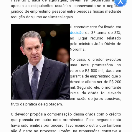
Havendo prática de agiotagem, devem ser declaradas nulas
apenas as estipulações usurárias, conservando-se o negócio
jurídico de empréstimo pessoal entre pessoas físicas mediante
redução dos juros aos limites legais.
O entendimento foi fixado em
decisão
da 3ª turma do STJ,
ao julgar recurso relatado
pelo ministro João Otávio de
Noronha.
No caso, o credor executou
uma nota promissória no
valor de R$ 500 mil, dada em
garantia de empréstimo que o
devedor afirma ser de R$ 200
mil. Segundo ele, o montante
inicial da dívida foi elevado
em razão de juros abusivos,
fruto da prática de agiotagem.
O devedor propôs a compensação dessa dívida com o crédito
que possuía em outra nota promissória. Essa segunda nota
havia sido emitida por terceiro, favorecendo outro que também
não é parte no processo. Porém, na promissória constava a