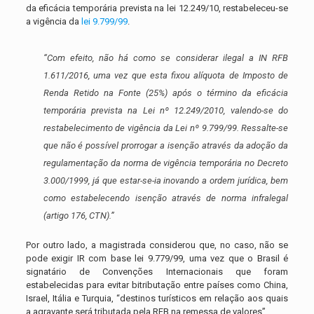
da eficácia temporária prevista na lei 12.249/10, restabeleceu-se
a vigência da
lei 9.799/99
.
“Com efeito, não há como se considerar ilegal a IN RFB
1.611/2016, uma vez que esta fixou alíquota de Imposto de
Renda Retido na Fonte (25%) após o término da eficácia
temporária prevista na Lei nº 12.249/2010, valendo-se do
restabelecimento de vigência da Lei nº 9.799/99. Ressalte-se
que não é possível prorrogar a isenção através da adoção da
regulamentação da norma de vigência temporária no Decreto
3.000/1999, já que estar-se-ia inovando a ordem jurídica, bem
como estabelecendo isenção através de norma infralegal
(artigo 176, CTN).”
Por outro lado, a magistrada considerou que, no caso, não se
pode exigir IR com base lei 9.779/99, uma vez que o Brasil é
signatário de Convenções Internacionais que foram
estabelecidas para evitar bitributação entre países como China,
Israel, Itália e Turquia, “destinos turísticos em relação aos quais
a agravante será tributada pela RFB na remessa de valores”.