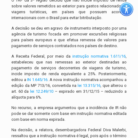
O TRF da 3ª região decidiu que não incide imposto de renda
sobre valores remetidos ao exterior para gastos relacionados a
viagens turísticas, em países que possuem acordos
internacionais com o Brasil para evitar bitributação.
A decisão se deu em agravo de instrumento interposto por uma
agência de turismo focada em promover excursões religiosas
para países europeus e que efetua remessa de valores para
pagamento de serviços contratados nos países de destino.
A Receita Federal, por meio da
instrução normativa 1.611/16
,
estabeleceu que nas remessas ao exterior destinadas ao
pagamento de serviços decorrentes de viagens de turismo,
incide imposto de renda equivalente a 25%. Posteriormente,
editou a
IN 1.645/16
. A nova instrução normativa acompanhou a
edição da MP 713/16, convertida na
lei 13.315/16
, que alterou o
art. 60 da
lei 12.249/10
– expirado em 31/12/15 – reduzindo a
alíquota para 6%.
No recurso, a empresa argumentou que a incidência de IR não
pode se dar somente com base em instrução normativa editada
com base em norma expirada.
Na decisão, a relatora, desembargadora Federal Diva Malerbi,
ressaltou que a instrução normativa é legal, pois após o término