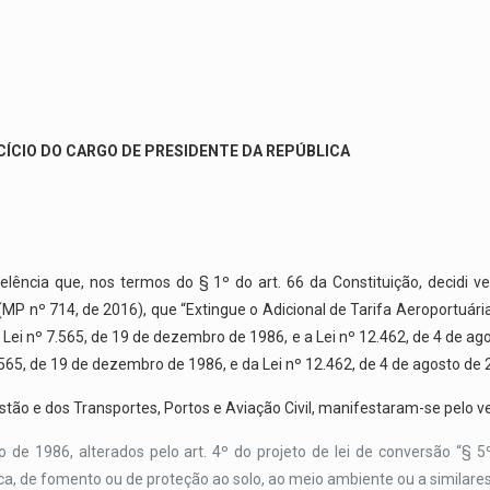
CÍCIO DO CARGO DE PRESIDENTE DA REPÚBLICA
ncia que, nos termos do § 1º do art. 66 da Constituição, decidi vet
 (MP nº 714, de 2016), que “Extingue o Adicional de Tarifa Aeroportuária
 a Lei nº 7.565, de 19 de dezembro de 1986, e a Lei nº 12.462, de 4 de a
 7.565, de 19 de dezembro de 1986, e da Lei nº 12.462, de 4 de agosto de 
tão e dos Transportes, Portos e Aviação Civil, manifestaram-se pelo ve
 de 1986, alterados pelo art. 4º do projeto de lei de conversão “§ 5
a, de fomento ou de proteção ao solo, ao meio ambiente ou a similares