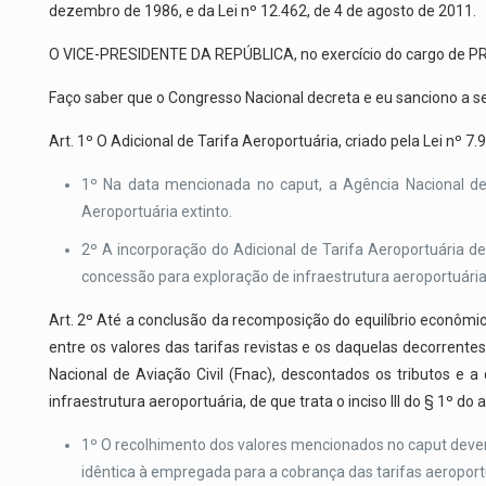
dezembro de 1986, e da Lei nº 12.462, de 4 de agosto de 2011.
O VICE-PRESIDENTE DA REPÚBLICA, no exercício do cargo de
Faço saber que o Congresso Nacional decreta e eu sanciono a se
Art. 1º O Adicional de Tarifa Aeroportuária, criado pela Lei nº 7
1º Na data mencionada no caput, a Agência Nacional de A
Aeroportuária extinto.
2º A incorporação do Adicional de Tarifa Aeroportuária de
concessão para exploração de infraestrutura aeroportuária
Art. 2º Até a conclusão da recomposição do equilíbrio econômic
entre os valores das tarifas revistas e os daquelas decorrent
Nacional de Aviação Civil (Fnac), descontados os tributos e a
infraestrutura aeroportuária, de que trata o inciso III do § 1º do 
1º O recolhimento dos valores mencionados no caput dever
idêntica à empregada para a cobrança das tarifas aeroport