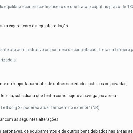
 equilíbrio econômico-financeiro de que trata o caput no prazo de 180 
ssa a vigorar com a seguinte redação:
iante ato administrativo ou por meio de contratação direta da Infraero
rizada a:
mente ou majoritariamente, de outras sociedades públicas ou privadas;
a Defesa, subsidiária que tenha como objeto a navegação aérea.
I e II do § 2º poderão atuar também no exterior.” (NR)
rar com as seguintes alterações:
de aeronaves, de equipamentos e de outros bens deixados nas áreas ae