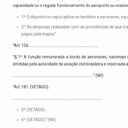
capacidade ou o regular funcionamento do aeroporto ou ocasion
1º O disposto no caput aplica-se também a aeronaves, eq
2º As despesas realizadas com as providências de que trat
pagos pela massa.”
“Art. 156. ……………………………………………………………………..
“§ 1º A função remunerada a bordo de aeronaves, nacionais ou
emitidas pela autoridade de aviação civil brasileira e reservada a
………………………………………………………………………………….” (NR)
“Art. 181. (VETADO).
……………………………………………………………………………………………
5º (VETADO) .
6º (VETADO).” (NR)