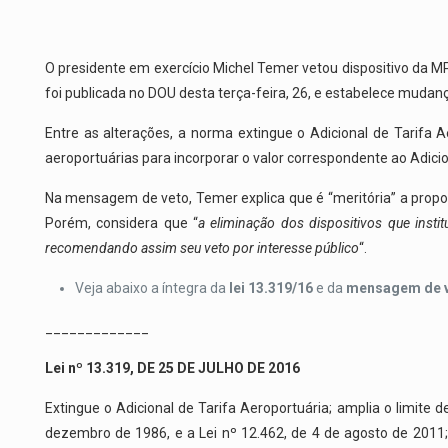
O presidente em exercício Michel Temer vetou dispositivo da MP
foi publicada no DOU desta terça-feira, 26, e estabelece mudanç
Entre as alterações, a norma extingue o Adicional de Tarifa Ae
aeroportuárias para incorporar o valor correspondente ao Adicio
Na mensagem de veto, Temer explica que é “meritória” a propos
Porém, considera que “
a eliminação dos dispositivos que inst
recomendando assim seu veto por interesse público
“.
Veja abaixo a íntegra da
lei 13.319/16
e da
mensagem de 
_____________
Lei nº 13.319, DE 25 DE JULHO DE 2016
Extingue o Adicional de Tarifa Aeroportuária; amplia o limite d
dezembro de 1986, e a Lei nº 12.462, de 4 de agosto de 2011; e