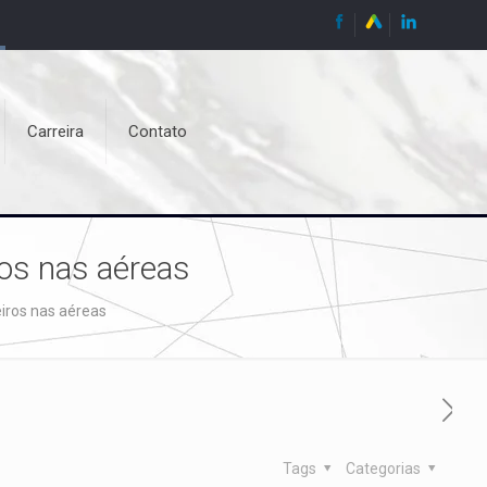
Carreira
Contato
os nas aéreas
iros nas aéreas
Tags
Categorias