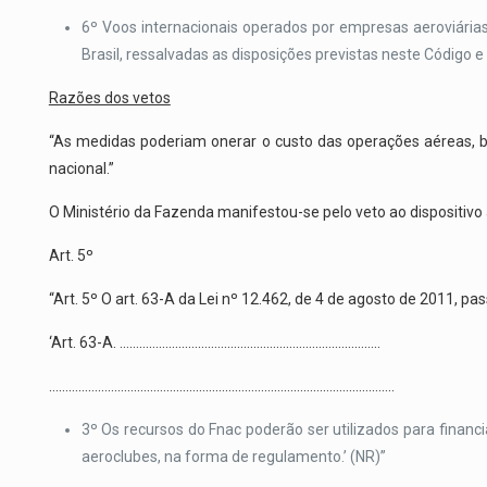
6º Voos internacionais operados por empresas aeroviárias,
Brasil, ressalvadas as disposições previstas neste Código e n
Razões dos vetos
“As medidas poderiam onerar o custo das operações aéreas, b
nacional.”
O Ministério da Fazenda manifestou-se pelo veto ao dispositivo a
Art. 5º
“Art. 5º O art. 63-A da Lei nº 12.462, de 4 de agosto de 2011, pa
‘Art. 63-A. ……………………………………………………………………..
…………………………………………………………………………………………….
3º Os recursos do Fnac poderão ser utilizados para finan
aeroclubes, na forma de regulamento.’ (NR)”