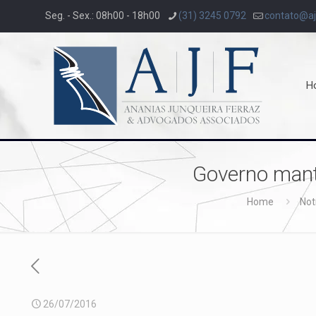
Seg. - Sex.: 08h00 - 18h00
(31) 3245 0792
contato@aj
H
Governo mant
Home
Not
26/07/2016