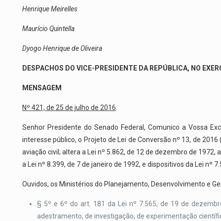
Henrique Meirelles
Maurício Quintella
Dyogo Henrique de Oliveira
DESPACHOS DO VICE-PRESIDENTE DA REPÚBLICA, NO EXER
MENSAGEM
Nº 421, de 25 de julho de 2016
.
Senhor Presidente do Senado Federal, Comunico a Vossa Excelê
interesse público, o Projeto de Lei de Conversão nº 13, de 2016
aviação civil; altera a Lei nº 5.862, de 12 de dezembro de 1972,
a Lei nº 8.399, de 7 de janeiro de 1992, e dispositivos da Lei nº
Ouvidos, os Ministérios do Planejamento, Desenvolvimento e Ges
§ 5º e 6º do art. 181 da Lei nº 7.565, de 19 de dezembro
adestramento, de investigação, de experimentação científic