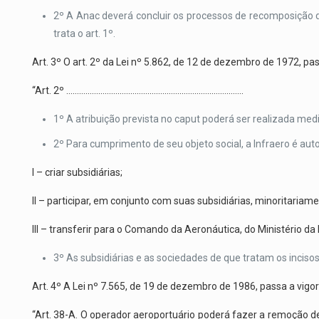
2º A Anac deverá concluir os processos de recomposição do
trata o art. 1º.
Art. 3º O art. 2º da Lei nº 5.862, de 12 de dezembro de 1972, pa
“Art. 2º ………………………………………………………………………..
1º A atribuição prevista no caput poderá ser realizada med
2º Para cumprimento de seu objeto social, a Infraero é auto
I – criar subsidiárias;
II – participar, em conjunto com suas subsidiárias, minoritaria
III – transferir para o Comando da Aeronáutica, do Ministério d
3º As subsidiárias e as sociedades de que tratam os incisos 
Art. 4º A Lei nº 7.565, de 19 de dezembro de 1986, passa a vigo
“Art. 38-A. O operador aeroportuário poderá fazer a remoção 