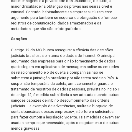
das mensagens e a privacidade dos usuários e, de outro, a
maior dificuldade na obtenção de provas nas searas cível e
criminal. Contudo, habitualmente as empresas utilizam este
argumento para também se esquivar da obrigação de fornecer
registros de comunicação, dados armazenados e os
metadados, que não são criptografados.
Sanções
O artigo 12 do MCI busca assegurar a eficácia das decisões
judiciais brasileiras em tema de dados de Internet. O principal
argumento das empresas para o não fornecimento de dados
que trafegam em aplicativos de mensagens online ou em redes
de relacionamento é o de que tais companhias não se
submetem à jurisdição brasileira por não terem sede no País. A
suspensão temporária da coleta, armazenamento, guarda e
tratamento de registros de dados pessoais, prevista no inciso III
do artigo 12, é medida subsidiária a ser adotada quando outras
sanções capazes de inibir o descumprimento das ordens
judiciais – a exemplo de advertências, multas e bloqueio de
contas bancárias dessas empresas–, não forem suficientes
para fazer cumprir a legislação vigente. Tais medidas devem ser
usadas sempre que necessário, após o esgotamento de outras
menos gravosas.