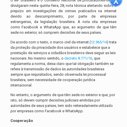
O MP brasileiro e o Conselho Nacional de procuradores-Gerais
divulgaram nesta quinta-feira, 28, nota técnica alertando sobre o
prejuízo em investigações de crimes praticados na internet
devido ao descumprimento, por parte de empresas
estrangeiras, da legislação brasileira. A nota cita empresas
como Facebook e WhatsApp que, ao argumento de que têm
sede no exterior, só cumprem decisões de seus países.
De acordo com o texto, o marco civil da internet (
12.965/14
) trata
da proteção da privacidade dos usuários e estabelece que a
prestação de serviços a cidadãos brasileiros deve seguir as leis
nacionais. No mesmo sentido, o
decreto 8.771/16
, que
regulamenta a norma, deixa claro que tal obrigação também se
refere à transmissão de dados às autoridades brasileiras
sempre que requisitados, sendo observada lei processual
brasileira, sem necessidade de cooperação jurídica
internacional.
No entanto, o argumento de que têm sede no exterior e que, por
isto, só devem cumprir decisões judiciais emitidas por
autoridades de seus países, tem sido reiteradamente utilizado
por empresas como Facebook e WhatsApp.
Cooperação