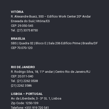
VITÓRIA
R. Alexandre Buaiz, 300 – Edifício Work Center 20º Andar
Enseada do Suá | Vitória/ES
CEP: 29.050-545
Tel.: (27) 3375 8750
BRASÍLIA
SBS | Quadra 02 | Bloco E | Sala 206 Edifício Prime | Brasília/DF
CEP 70.070-120
RIO DE JANEIRO
R. Rodrigo Silva, 18, 11º andar | Centro Rio de Janeiro/RJ
CEP: 20.011-040
Tel.: (21) 2262 0538
(21) 2262 3586
LISBOA – PORTUGAL
Av. da Liberdade, 3 - 3º SL 1, Lisboa
Zip Code: 1250-139
Telefone: +351 919 720 541