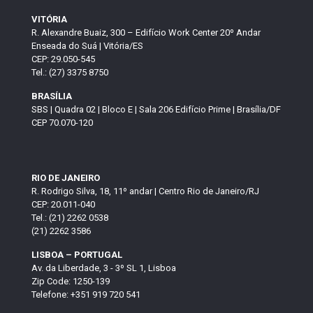
VITÓRIA
R. Alexandre Buaiz, 300 – Edifício Work Center 20º Andar
Enseada do Suá | Vitória/ES
CEP: 29.050-545
Tel.: (27) 3375 8750
BRASÍLIA
SBS | Quadra 02 | Bloco E | Sala 206 Edifício Prime | Brasília/DF
CEP 70.070-120
RIO DE JANEIRO
R. Rodrigo Silva, 18, 11º andar | Centro Rio de Janeiro/RJ
CEP: 20.011-040
Tel.: (21) 2262 0538
(21) 2262 3586
LISBOA – PORTUGAL
Av. da Liberdade, 3 - 3º SL 1, Lisboa
Zip Code: 1250-139
Telefone: +351 919 720 541