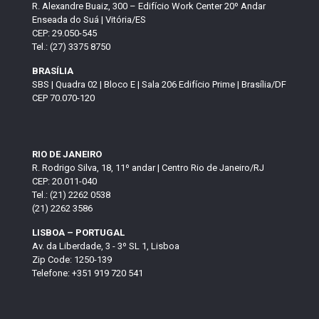
R. Alexandre Buaiz, 300 – Edifício Work Center 20º Andar
Enseada do Suá | Vitória/ES
CEP: 29.050-545
Tel.: (27) 3375 8750
BRASÍLIA
SBS | Quadra 02 | Bloco E | Sala 206 Edifício Prime | Brasília/DF
CEP 70.070-120
RIO DE JANEIRO
R. Rodrigo Silva, 18, 11º andar | Centro Rio de Janeiro/RJ
CEP: 20.011-040
Tel.: (21) 2262 0538
(21) 2262 3586
LISBOA – PORTUGAL
Av. da Liberdade, 3 - 3º SL 1, Lisboa
Zip Code: 1250-139
Telefone: +351 919 720 541