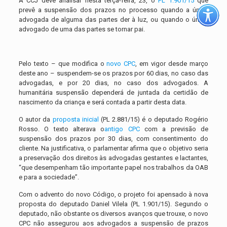
A CCJ deve analisar nesta terça-feira, 23, o
PL 1.901/15
que
prevê a suspensão dos prazos no processo quando a única
advogada de alguma das partes der à luz, ou quando o único
advogado de uma das partes se tornar pai.
Pelo texto – que modifica o
novo CPC
, em vigor desde março
deste ano – suspendem-se os prazos por 60 dias, no caso das
advogadas, e por 20 dias, no caso dos advogados. A
humanitária suspensão dependerá de juntada da certidão de
nascimento da criança e será contada a partir desta data.
O autor da
proposta inicial
(PL 2.881/15) é o deputado Rogério
Rosso. O texto alterava o
antigo CPC
com a previsão de
suspensão dos prazos por 30 dias, com consentimento do
cliente. Na justificativa, o parlamentar afirma que o objetivo seria
a preservação dos direitos às advogadas gestantes e lactantes,
“que desempenham tão importante papel nos trabalhos da OAB
e para a sociedade”.
Com o advento do novo Código, o projeto foi apensado à nova
proposta do deputado Daniel Vilela (PL 1.901/15). Segundo o
deputado, não obstante os diversos avanços que trouxe, o novo
CPC não assegurou aos advogados a suspensão de prazos