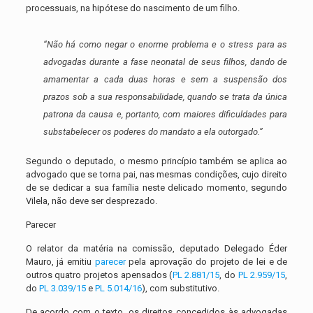
processuais, na hipótese do nascimento de um filho.
“Não há como negar o enorme problema e o stress para as
advogadas durante a fase neonatal de seus filhos, dando de
amamentar a cada duas horas e sem a suspensão dos
prazos sob a sua responsabilidade, quando se trata da única
patrona da causa e, portanto, com maiores dificuldades para
substabelecer os poderes do mandato a ela outorgado.”
Segundo o deputado, o mesmo princípio também se aplica ao
advogado que se torna pai, nas mesmas condições, cujo direito
de se dedicar a sua família neste delicado momento, segundo
Vilela, não deve ser desprezado.
Parecer
O relator da matéria na comissão, deputado Delegado Éder
Mauro, já emitiu
parecer
pela aprovação do projeto de lei e de
outros quatro projetos apensados (
PL 2.881/15
, do
PL 2.959/15
,
do
PL 3.039/15
e
PL 5.014/16
), com substitutivo.
De acordo com o texto, os direitos concedidos às advogadas