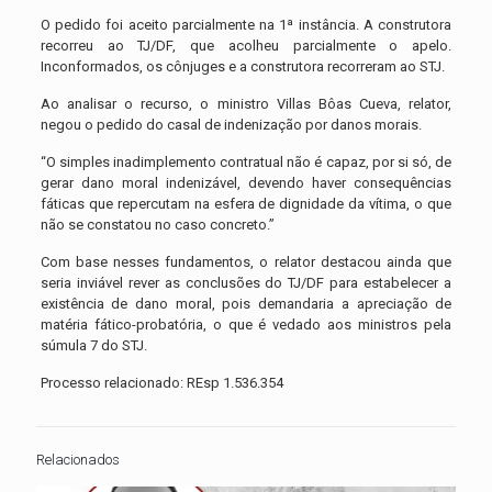
O pedido foi aceito parcialmente na 1ª instância. A construtora
recorreu ao TJ/DF, que acolheu parcialmente o apelo.
Inconformados, os cônjuges e a construtora recorreram ao STJ.
Ao analisar o recurso, o ministro Villas Bôas Cueva, relator,
negou o pedido do casal de indenização por danos morais.
“O simples inadimplemento contratual não é capaz, por si só, de
gerar dano moral indenizável, devendo haver consequências
fáticas que repercutam na esfera de dignidade da vítima, o que
não se constatou no caso concreto.”
Com base nesses fundamentos, o relator destacou ainda que
seria inviável rever as conclusões do TJ/DF para estabelecer a
existência de dano moral, pois demandaria a apreciação de
matéria fático-probatória, o que é vedado aos ministros pela
súmula 7 do STJ.
Processo relacionado: REsp 1.536.354
Relacionados