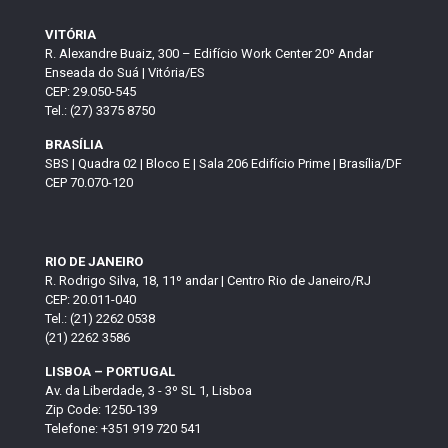
VITÓRIA
R. Alexandre Buaiz, 300 – Edifício Work Center 20º Andar
Enseada do Suá | Vitória/ES
CEP: 29.050-545
Tel.: (27) 3375 8750
BRASÍLIA
SBS | Quadra 02 | Bloco E | Sala 206 Edifício Prime | Brasília/DF
CEP 70.070-120
RIO DE JANEIRO
R. Rodrigo Silva, 18, 11º andar | Centro Rio de Janeiro/RJ
CEP: 20.011-040
Tel.: (21) 2262 0538
(21) 2262 3586
LISBOA – PORTUGAL
Av. da Liberdade, 3 - 3º SL 1, Lisboa
Zip Code: 1250-139
Telefone: +351 919 720 541