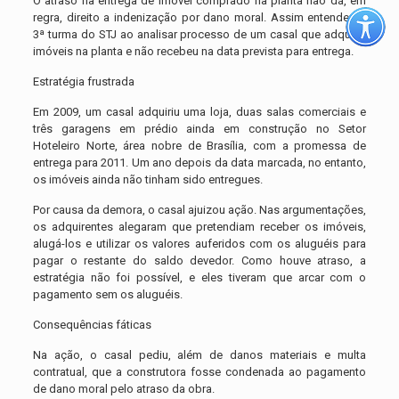
O atraso na entrega de imóvel comprado na planta não dá, em
regra, direito a indenização por dano moral. Assim entendeu a
3ª turma do STJ ao analisar processo de um casal que adquiriu
imóveis na planta e não recebeu na data prevista para entrega.
Estratégia frustrada
Em 2009, um casal adquiriu uma loja, duas salas comerciais e
três garagens em prédio ainda em construção no Setor
Hoteleiro Norte, área nobre de Brasília, com a promessa de
entrega para 2011. Um ano depois da data marcada, no entanto,
os imóveis ainda não tinham sido entregues.
Por causa da demora, o casal ajuizou ação. Nas argumentações,
os adquirentes alegaram que pretendiam receber os imóveis,
alugá-los e utilizar os valores auferidos com os aluguéis para
pagar o restante do saldo devedor. Como houve atraso, a
estratégia não foi possível, e eles tiveram que arcar com o
pagamento sem os aluguéis.
Consequências fáticas
Na ação, o casal pediu, além de danos materiais e multa
contratual, que a construtora fosse condenada ao pagamento
de dano moral pelo atraso da obra.