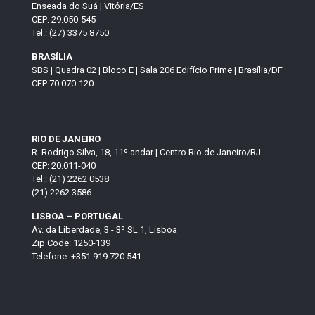
Enseada do Suá | Vitória/ES
CEP: 29.050-545
Tel.: (27) 3375 8750
BRASÍLIA
SBS | Quadra 02 | Bloco E | Sala 206 Edifício Prime | Brasília/DF
CEP 70.070-120
RIO DE JANEIRO
R. Rodrigo Silva, 18, 11º andar | Centro Rio de Janeiro/RJ
CEP: 20.011-040
Tel.: (21) 2262 0538
(21) 2262 3586
LISBOA – PORTUGAL
Av. da Liberdade, 3 - 3º SL 1, Lisboa
Zip Code: 1250-139
Telefone: +351 919 720 541