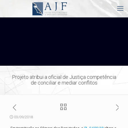
Projeto atribui a oficial de Justiça competência
de conciliar e mediar conflitos
03/09/2018