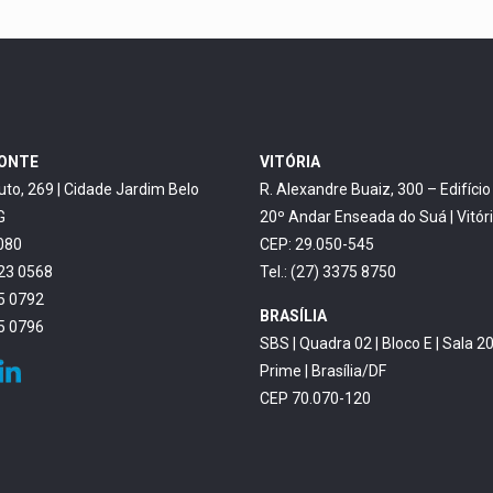
ZONTE
VITÓRIA
uto, 269 | Cidade Jardim Belo
R. Alexandre Buaiz, 300 – Edifíci
G
20º Andar Enseada do Suá | Vitór
080
CEP: 29.050-545
623 0568
Tel.: (27) 3375 8750
45 0792
BRASÍLIA
45 0796
SBS | Quadra 02 | Bloco E | Sala 20
Prime | Brasília/DF
CEP 70.070-120