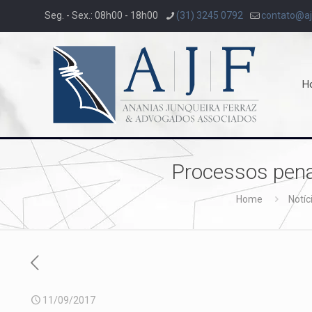
Seg. - Sex.: 08h00 - 18h00
(31) 3245 0792
contato@aj
H
Processos pena
Home
Notíc
11/09/2017