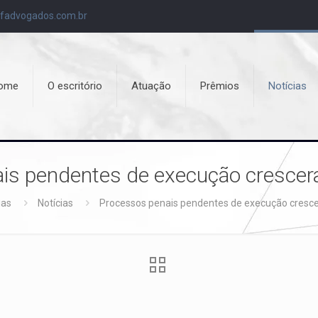
fadvogados.com.br
ome
O escritório
Atuação
Prêmios
Notícias
is pendentes de execução cresc
ias
Notícias
Processos penais pendentes de execução cres