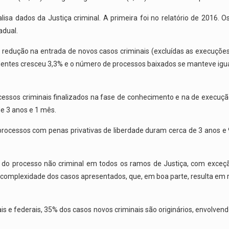
isa dados da Justiça criminal. A primeira foi no relatório de 2016.
adual.
ução na entrada de novos casos criminais (excluídas as execuções pe
entes cresceu 3,3% e o número de processos baixados se manteve igual
sos criminais finalizados na fase de conhecimento e na de execução 
e 3 anos e 1 mês.
rocessos com penas privativas de liberdade duram cerca de 3 anos e 
 do processo não criminal em todos os ramos de Justiça, com exceção
 complexidade dos casos apresentados, que, em boa parte, resulta em r
s e federais, 35% dos casos novos criminais são originários, envolvend