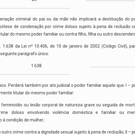
……………………………………………………………………
nação criminal do pai ou da mãe não implicará a destituição do po
pótese de condenação por crime doloso sujeito à pena de reclusão 
tular do mesmo poder familiar ou contra filho, filha ou outro descenden
. 1.638 da Lei nº 10.406, de 10 de janeiro de 2002 (Código Civil), pa
 seguinte parágrafo único:
 1.638. ………………………………………………………
……………………………………………………………………
co. Perderá também por ato judicial o poder familiar aquele que: I – p
mente titular do mesmo poder familiar:
, feminicídio ou lesão corporal de natureza grave ou seguida de mor
crime doloso envolvendo violência doméstica e familiar ou me
o à condição de mulher;
 outro crime contra a dignidade sexual sujeito à pena de reclusão; II – p