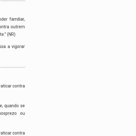
der familiar,
contra outrem
te.” (NR)
ssa a vigorar
…………..
raticar contra
te, quando se
nosprezo ou
raticar contra