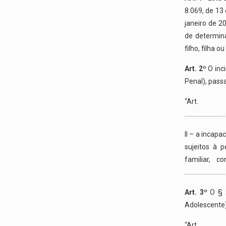
8.069, de 13 
janeiro de 20
de determin
filho, filha 
Art. 2º
O inci
Penal), pass
“Art.
………………………
II – a incapa
sujeitos à 
familiar, c
………………………
Art. 3º
O § 2
Adolescente)
“Art.