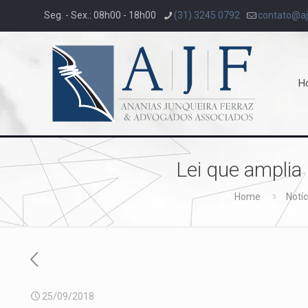
Seg. - Sex.: 08h00 - 18h00
(31) 3245 0792
contato@aj
H
Lei que amplia
Home
Notíc
25/09/2018