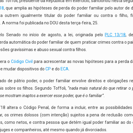
as Toffoli, presidente da República em exercício, sancionou nesta segu
18
, que amplia as hipóteses de perda do poder familiar pelo autor de
a outrem igualmente titular do poder familiar ou contra o filho, f
 A norma foi publicada no DOU desta terça-feira, 25.
lo Senado no início de agosto, a lei, originada pelo
PLC 13/18
,
de
erda automática do poder familiar de quem praticar crimes contra o pa
lesões gravíssimas e abuso sexual contra filhos.
tera o
Código Civil
para acrescentar as novas hipóteses para a perda 
 de mudar dispositivos do
CP
e do
ECA
.
o de pátrio poder, o poder familiar envolve direitos e obrigações r
ais sobre os filhos. Segundo Toffoli,
“nada mais natural do que retirar o 
se mostram inaptos a exercer esse poder, que é o familiar”
.
/18 altera o Código Penal, de forma a incluir, entre as possibilidade
ar, os crimes dolosos (com intenção) sujeitos a pena de reclusão com
, como netos, e contra pessoa que detém igual poder familiar ao d
juges e companheiros, até mesmo quando já divorciados.