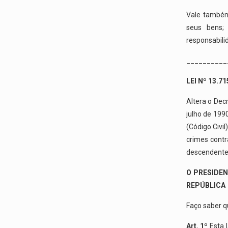
Vale também
seus bens;
responsabili
__________
LEI Nº 13.7
Altera o Dec
julho de 1990
(Código Civil
crimes contr
descendente
O PRESIDE
REPÚBLICA
Faço saber q
Art. 1º
Esta L