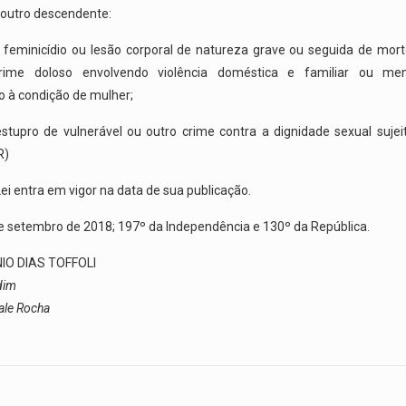
ou outro descendente:
, feminicídio ou lesão corporal de natureza grave ou seguida de mor
crime doloso envolvendo violência doméstica e familiar ou me
o à condição de mulher;
estupro de vulnerável ou outro crime contra a dignidade sexual suje
R)
ei entra em vigor na data de sua publicação.
 de setembro de 2018; 197º da Independência e 130º da República.
IO DIAS TOFFOLI
dim
ale Rocha