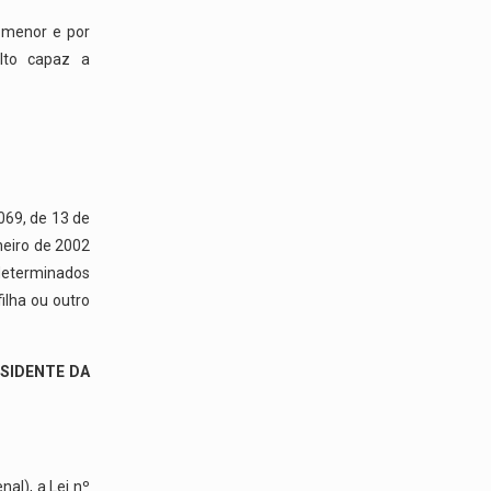
 menor e por
lto capaz a
069, de 13 de
aneiro de 2002
e determinados
ilha ou outro
SIDENTE DA
al), a Lei nº