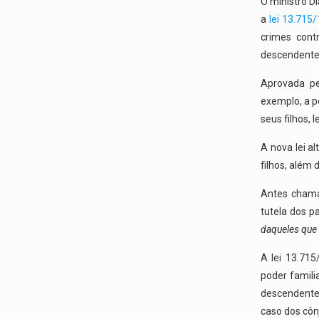
O ministro Di
a
lei 13.715/
crimes contr
descendente.
Aprovada pe
exemplo, a p
seus filhos, 
A nova lei al
filhos, além
Antes chamad
tutela dos p
daqueles que 
A lei 13.715
poder famili
descendentes
caso dos côn