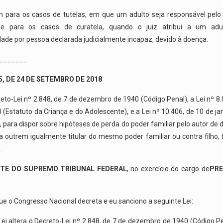
 para os casos de tutelas, em que um adulto seja responsável pelo
 e para os casos de curatela, quando o juiz atribui a um adu
dade por pessoa declarada judicialmente incapaz, devido à doença.
_______
15, DE 24 DE SETEMBRO DE 2018
reto-Lei nº 2.848, de 7 de dezembro de 1940 (Código Penal), a Lei nº 8.
 (Estatuto da Criança e do Adolescente), e a Lei nº 10.406, de 10 de j
), para dispor sobre hipóteses de perda do poder familiar pelo autor d
a outrem igualmente titular do mesmo poder familiar ou contra filho, f
.
NTE DO SUPREMO TRIBUNAL FEDERAL
, no exercício do cargo de
PRE
ue o Congresso Nacional decreta e eu sanciono a seguinte Lei:
ei altera o Decreto-Lei nº 2.848, de 7 de dezembro de 1940 (Código Pen