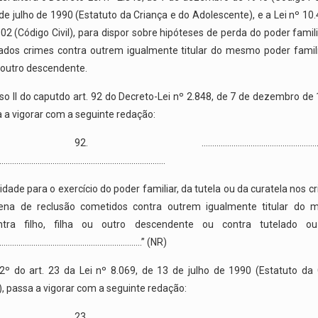
de julho de 1990 (Estatuto da Criança e do Adolescente), e a Lei nº 10
02 (Código Civil), para dispor sobre hipóteses de perda do poder famil
ados crimes contra outrem igualmente titular do mesmo poder famili
ou outro descendente.
so II do caputdo art. 92 do Decreto-Lei nº 2.848, de 7 de dezembro de
a a vigorar com a seguinte redação:
 92. …………………………………………………………
……………………………………………………………………
cidade para o exercício do poder familiar, da tutela ou da curatela nos 
pena de reclusão cometidos contra outrem igualmente titular do
ontra filho, filha ou outro descendente ou contra tutelado ou
………………………………………………………….” (NR)
º do art. 23 da Lei nº 8.069, de 13 de julho de 1990 (Estatuto da
, passa a vigorar com a seguinte redação:
 23. …………………………………………………………