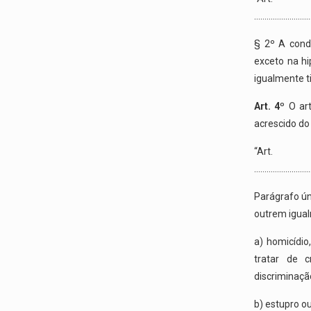
………………………
§ 2º A conde
exceto na hi
igualmente ti
Art. 4º
O art
acrescido do
“Art.
………………………
Parágrafo úni
outrem igual
a) homicídio
tratar de 
discriminaçã
b) estupro ou