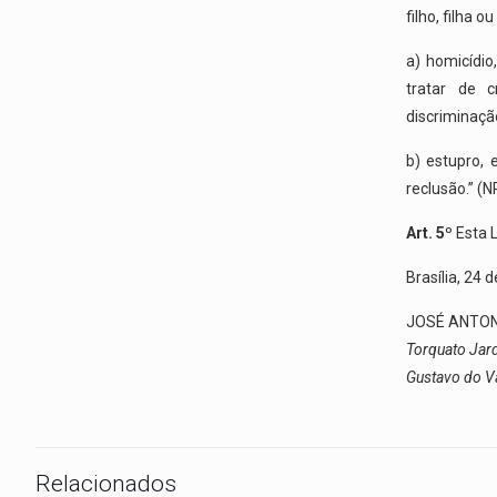
filho, filha 
a) homicídio
tratar de 
discriminaçã
b) estupro, 
reclusão.” (N
Art. 5º
Esta L
Brasília, 24
JOSÉ ANTON
Torquato Jar
Gustavo do V
Relacionados