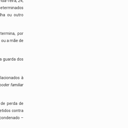
nda-feira, 24,
 determinados
ilha ou outro
termina
,
por
i ou a mãe de
da guarda dos
elacionados à
poder familiar
s de perda de
etidos contra
o condenado –