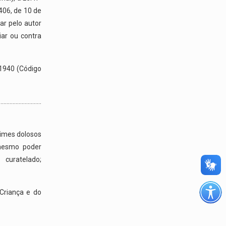
.406, de 10 de
iar pelo autor
ar ou contra
 1940 (Código
…………….
crimes dolosos
 mesmo poder
 curatelado;
 Criança e do
…………….