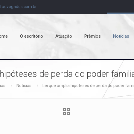
fadvogados.com.br
ome
O escritório
Atuação
Prêmios
Notícias
 hipóteses de perda do poder famili
ias
Notícias
Lei que amplia hipóteses de perda do poder fami