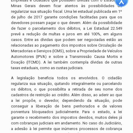
Empresas e cidadãos que possuem dívidas com o Estado de
Minas Gerais devem ficar atentos às possibilidades de
regularizar sua situação fiscal. Uma lei estadual publicada em 1º
de julho de 2017 garante condições facilitadas para que os
devedores possam pagar o que devem. Além da possibilidade
de fazer o parcelamento dos débitos, a Lei Estadual 22.549
prevê a redução de multas e juros em até 100%, em alguns
casos. Entre as dívidas que podem ser negociadas estão as
relacionadas ao pagamento dos impostos sobre Circulação de
Mercadorias e Serviços (ICMS), sobre a Propriedade de Veículos
Automotores (IPVA) e sobre a Transmissão Causa Mortis e
Doação (ITCMD). A lei também contempla dívidas de outras
taxas estaduais, como as custas judiciais.
A legislação beneficia todos os envolvidos. O cidadão
regulariza sua situação, quitando integralmente ou parcelando
os débitos, o que possibilita a retirada de seu nome dos
cadastros de restrição ao crédito. Além disso, ao aderir ao que
a lei propõe, o devedor, dependendo da situação, pode
conseguir a liberação de bens penhorados e de valores
porventura bloqueados judicialmente. Para o estado, a lei
garante o recebimento dos impostos devidos, muitos deles já
com cobranças judiciais em andamento. No caso do Judiciário,
a adesão à lei permite que inúmeros processos de cobrança