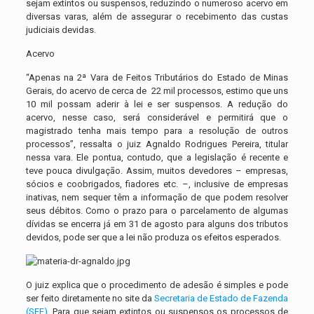
sejam extintos ou suspensos, reduzindo o numeroso acervo em
diversas varas, além de assegurar o recebimento das custas
judiciais devidas.
Acervo
“Apenas na 2ª Vara de Feitos Tributários do Estado de Minas
Gerais, do acervo de cerca de 22 mil processos, estimo que uns
10 mil possam aderir à lei e ser suspensos. A redução do
acervo, nesse caso, será considerável e permitirá que o
magistrado tenha mais tempo para a resolução de outros
processos”, ressalta o juiz Agnaldo Rodrigues Pereira, titular
nessa vara. Ele pontua, contudo, que a legislação é recente e
teve pouca divulgação. Assim, muitos devedores – empresas,
sócios e coobrigados, fiadores etc. –, inclusive de empresas
inativas, nem sequer têm a informação de que podem resolver
seus débitos. Como o prazo para o parcelamento de algumas
dívidas se encerra já em 31 de agosto para alguns dos tributos
devidos, pode ser que a lei não produza os efeitos esperados.
O juiz explica que o procedimento de adesão é simples e pode
ser feito diretamente no site da
Secretaria de Estado de Fazenda
(SEF)
. Para que sejam extintos ou suspensos os processos de